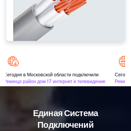
Сегодня в Московской области подключили
Сегодня
Рекинцо район дом 17 интернет и телевидение
Рекинцо
Единая Система
Подключений