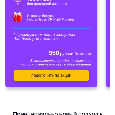
беспроводной интернет
Игровые бонусы
Леста Игры, VK Play, Фогейм
* Премиум техника и аккаунты
для быстрой прокачки
950
рублей /в месяц
В стоимость тарифа не включены
дополнительные услуги и оборудование
подключить по акции
Принципиально новый подход к