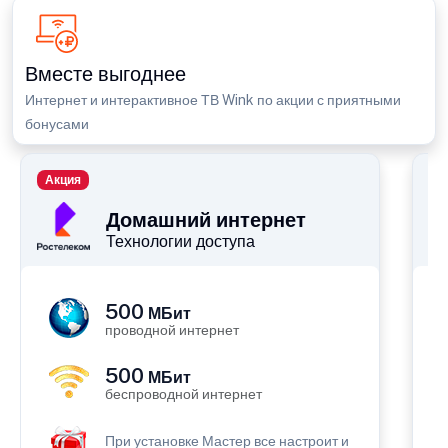
Вместе выгоднее
Интернет и интерактивное ТВ Wink по акции с приятными
бонусами
Акция
П
Домашний интернет
Технологии доступа
500
МБит
проводной интернет
500
МБит
беспроводной интернет
При установке Мастер все настроит и