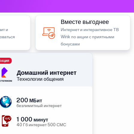
Вместе выгоднее
ит и
Интернет и интерактивное ТВ
зоваться
Wink по акции с приятными
бонусами
Акция
Домашний интернет
Технологии общения
200
МБит
безлимитный интернет
1 000
минут
40 Гб интернет 500 СМС