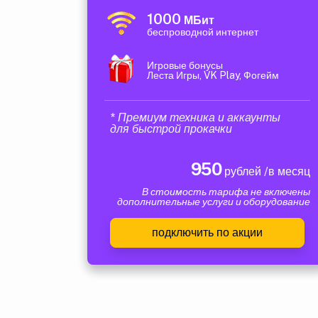
1000
МБит
беспроводной интернет
Игровые бонусы
Леста Игры, VK Play, Фогейм
* Премиум техника и аккаунты
для быстрой прокачки
950
рублей /в месяц
В стоимость тарифа не включены
дополнительные услуги и оборудование
подключить по акции