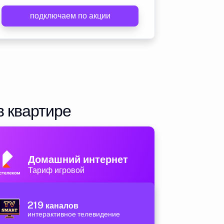
подключаем по акции
в квартире
Домашний интернет
Тариф игровой
219
каналов
интерактивное телевидение