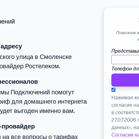
чений
Поможем в
 адресу
Представь
ского улица в Смоленске
овайдер Ростелеком.
Телефон дл
фессионалов
емы Подключений помогут
Нажимая кн
риф для домашнего интернета
согласие н
будет выгоден именно вам.
в соответс
27.07.2006
-провайдер
данных», на
Согласии н
м на все вопросы о тарифах