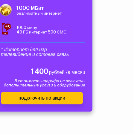
1000
МБит
безлимитный интернет
1000 минут
40 ГБ интернет 500 СМС
* Интернет для игр
телевидение и сотовая связь
1 400
рублей /в месяц
В стоимость тарифа не включены
дополнительные услуги и оборудование
подключить по акции