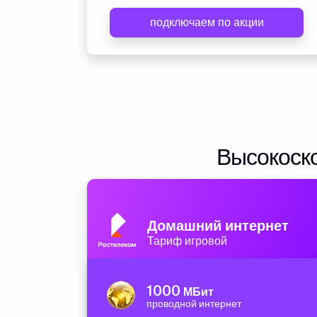
подключаем по акции
Высокоско
Домашний интернет
Тариф игровой
1000
МБит
проводной интернет