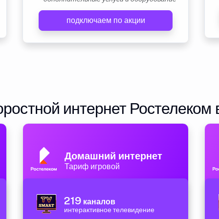
подключаем по акции
ростной интернет Ростелеком 
Домашний интернет
Тариф игровой
219
каналов
интерактивное телевидение