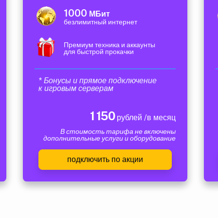
1000
МБит
безлимитный интернет
Премиум техника и аккаунты
для быстрой прокачки
* Бонусы и прямое подключение
к игровым серверам
1 150
рублей /в месяц
В стоимость тарифа не включены
дополнительные услуги и оборудование
подключить по акции