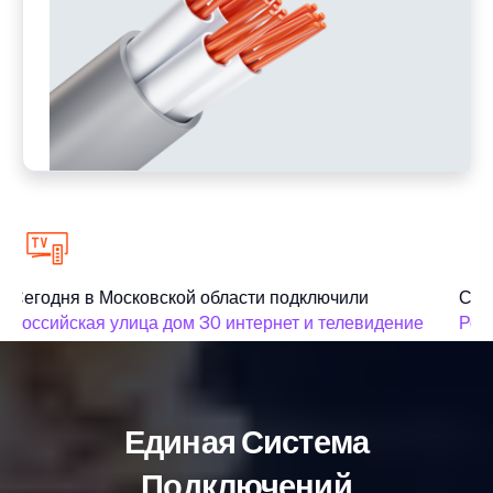
Сегодня в Московской области подключили
Сего
Российская улица дом 30 интернет и телевидение
Росс
Единая Система
Подключений