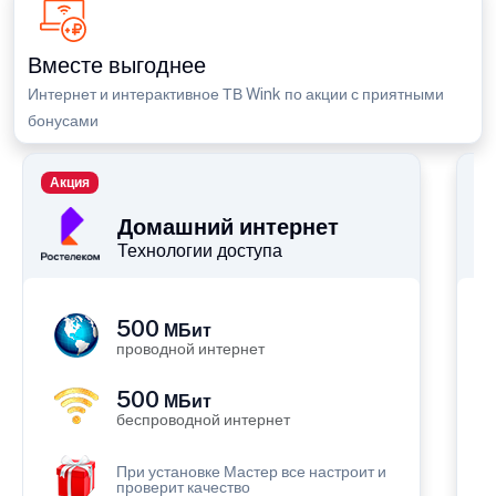
Вместе выгоднее
Интернет и интерактивное ТВ Wink по акции с приятными
бонусами
Акция
П
Домашний интернет
Технологии доступа
500
МБит
проводной интернет
500
МБит
беспроводной интернет
При установке Мастер все настроит и
проверит качество