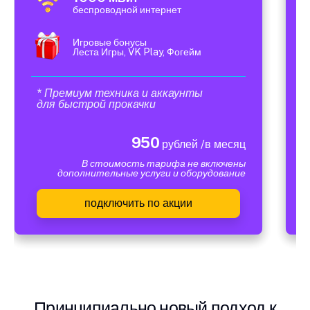
беспроводной интернет
Игровые бонусы
Леста Игры, VK Play, Фогейм
* Премиум техника и аккаунты
для быстрой прокачки
950
рублей /в месяц
В стоимость тарифа не включены
дополнительные услуги и оборудование
подключить по акции
Принципиально новый подход к