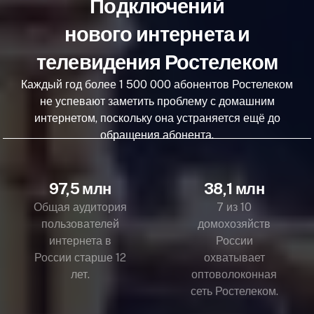
Подключений
нового интернета и
телевидения Ростелеком
Каждый год более 1 500 000 абонентов Ростелеком
не успевают заметить проблему с домашним
интернетом, поскольку она устраняется ещё до
обращения абонента.
97,5 млн
38,1 млн
Общая аудитория
7 из 10
пользователей
домохозяйств
интернета в
России
России старше 12
охватывает
лет.
оптоволоконная
сеть Ростелеком.