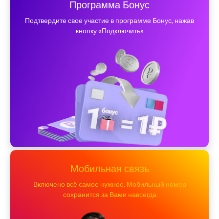
Программа Бонус
Подтвердите свое участие в программе Бонус, нажав
кнопку «Подключить»
Мобильная связь
Включено всё самое нужное. Мобильный номер
сохранится за Вами навсегда