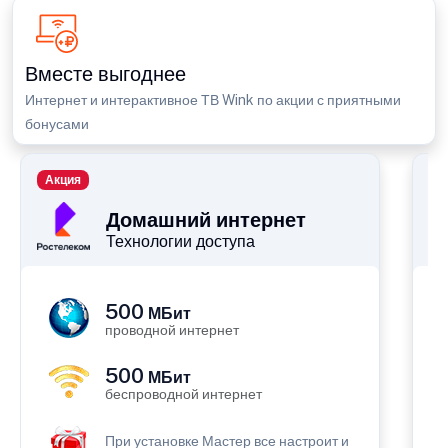
Вместе выгоднее
Интернет и интерактивное ТВ Wink по акции с приятными
бонусами
Акция
П
Домашний интернет
Технологии доступа
500
МБит
проводной интернет
500
МБит
беспроводной интернет
При установке Мастер все настроит и