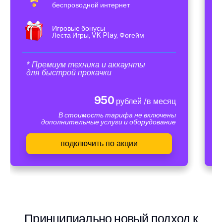
беспроводной интернет
Игровые бонусы
Леста Игры, VK Play, Фогейм
* Премиум техника и аккаунты
для быстрой прокачки
950
рублей /в месяц
В стоимость тарифа не включены
дополнительные услуги и оборудование
подключить по акции
Принципиально новый подход к