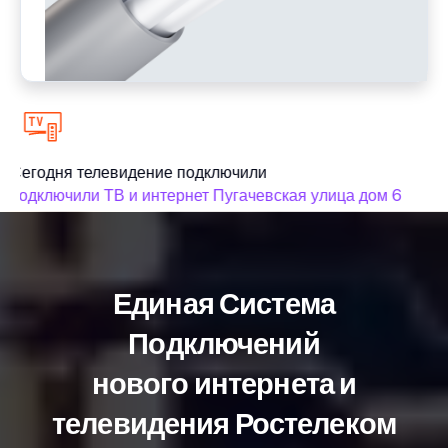
Сегодня телевидение подключили
Се
подключили ТВ и интернет Пугачевская улица дом 6
по
Единая Система
Подключений
нового интернета и
телевидения Ростелеком