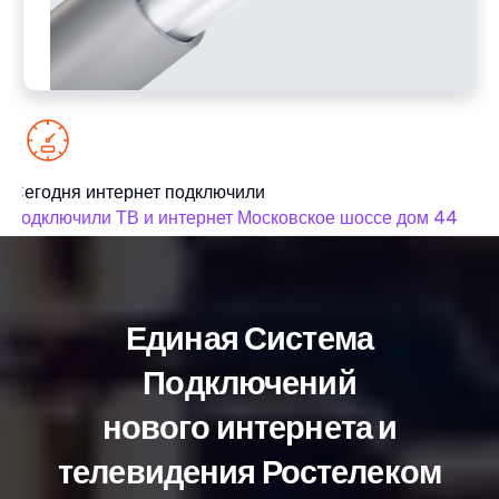
Сегодня интернет подключили
С
подключили ТВ и интернет Московское шоссе дом 44
п
Единая Система
Подключений
нового интернета и
телевидения Ростелеком