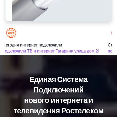
Сегодня интернет подключили
Сего
подключили ТВ и интернет Гагарина улица дом 21
подкл
Единая Система
Подключений
нового интернета и
телевидения Ростелеком