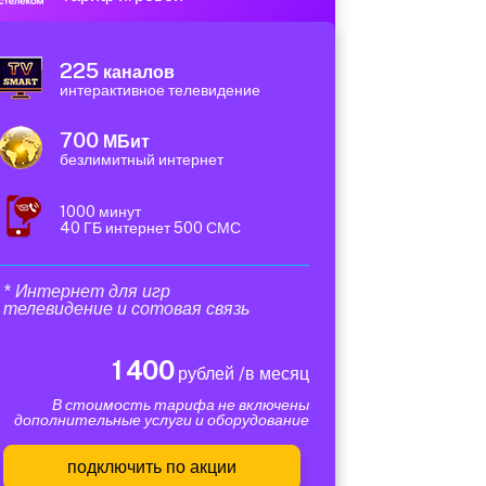
225
каналов
интерактивное телевидение
700
МБит
безлимитный интернет
1000 минут
40 ГБ интернет 500 СМС
* Интернет для игр
телевидение и сотовая связь
1 400
рублей /в месяц
В стоимость тарифа не включены
дополнительные услуги и оборудование
подключить по акции