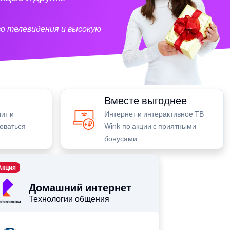
о телевидения и высокую
Вместе выгоднее
ит и
Интернет и интерактивное ТВ
зоваться
Wink по акции с приятными
бонусами
Акция
Домашний интернет
Технологии общения