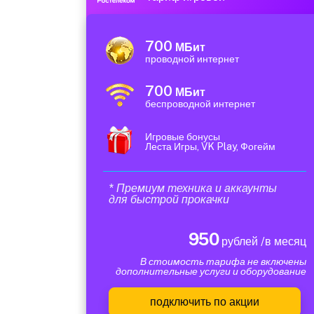
700
МБит
проводной интернет
700
МБит
беспроводной интернет
Игровые бонусы
Леста Игры, VK Play, Фогейм
* Премиум техника и аккаунты
для быстрой прокачки
950
рублей /в месяц
В стоимость тарифа не включены
дополнительные услуги и оборудование
подключить по акции