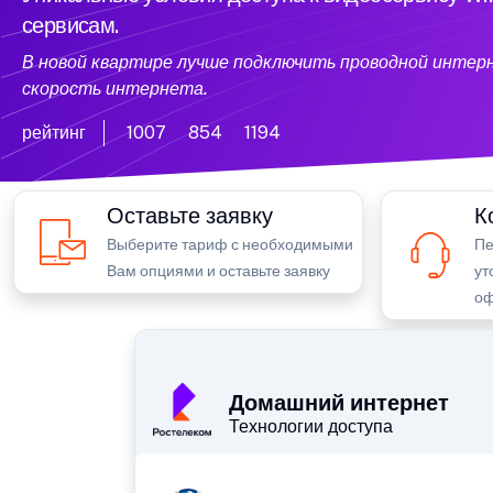
сервисам.
В новой квартире лучше подключить проводной интер
скорость интернета.
рейтинг
1007
854
1194
Оставьте заявку
К
Выберите тариф с необходимыми
Пе
Вам опциями и оставьте заявку
ут
оф
Домашний интернет
Технологии доступа