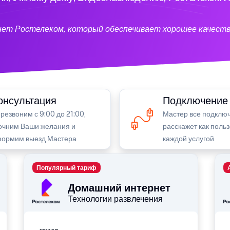
нет Ростелеком, который обеспечивает хорошее качеств
онсультация
Подключение
резвоним с 9:00 до 21:00,
Мастер все подключ
очним Ваши желания и
расскажет как поль
ормим выезд Мастера
каждой услугой
Популярный тариф
Домашний интернет
Технологии развлечения