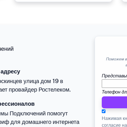
чений
Поможем в
 адресу
Представь
скинцев улица дом 19 в
ает провайдер Ростелеком.
Телефон дл
фессионалов
емы Подключений помогут
Нажимая кн
риф для домашнего интернета
согласие н