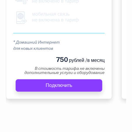
не включено в тариф
мобильная связь
не включена в тариф
* Домашний Интернет
*
для новых клиентов
в
750
рублей /в месяц
В стоимость тарифа не включены
дополнительные услуги и оборудование
Подключить