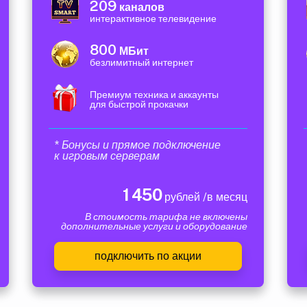
209
каналов
интерактивное телевидение
800
МБит
безлимитный интернет
Премиум техника и аккаунты
для быстрой прокачки
* Бонусы и прямое подключение
к игровым серверам
1 450
рублей /в месяц
В стоимость тарифа не включены
дополнительные услуги и оборудование
подключить по акции