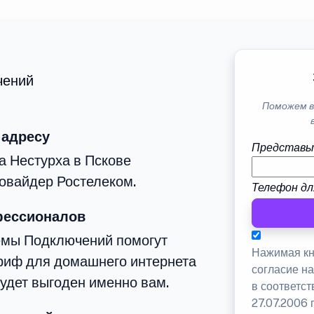
чений
Поможем в
 адресу
Представь
а Нестурха в Пскове
овайдер Ростелеком.
Телефон дл
фессионалов
емы Подключений помогут
Нажимая кн
риф для домашнего интернета
согласие н
будет выгоден именно вам.
в соответс
27.07.2006