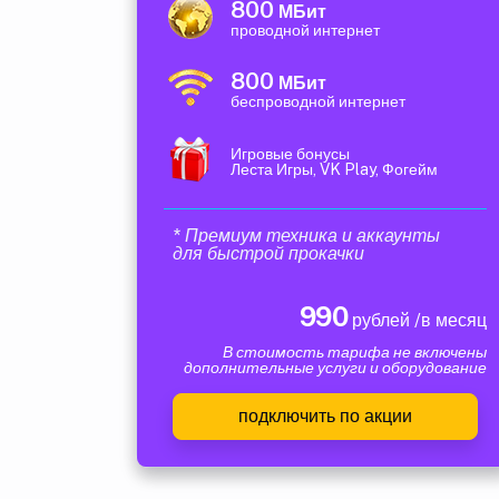
800
МБит
проводной интернет
800
МБит
беспроводной интернет
Игровые бонусы
Леста Игры, VK Play, Фогейм
* Премиум техника и аккаунты
для быстрой прокачки
990
рублей /в месяц
В стоимость тарифа не включены
дополнительные услуги и оборудование
подключить по акции