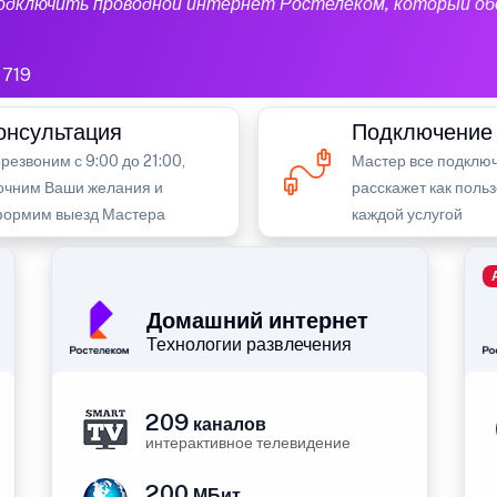
подключить проводной интернет Ростелеком, который об
719
онсультация
Подключение
резвоним с 9:00 до 21:00,
Мастер все подключ
очним Ваши желания и
расскажет как поль
ормим выезд Мастера
каждой услугой
Домашний интернет
Технологии развлечения
209
каналов
интерактивное телевидение
200
МБит