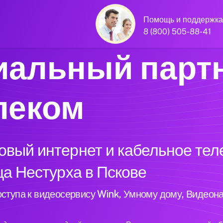
Помощь и поддержка
8 (800) 505-88-41
альный парт
леком
вый интернет и кабельное тел
ца Нестурха в Пскове
ступа к видеосервису Wink, Умному дому, Видеон