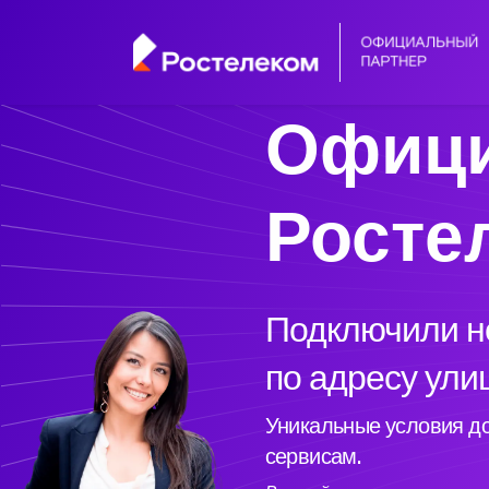
Офици
Росте
Подключили но
по адресу ули
Уникальные условия до
сервисам.