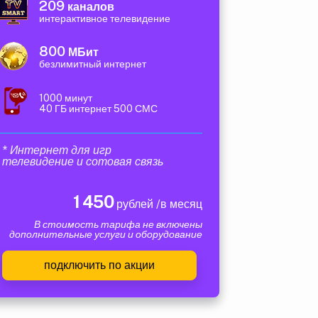
209
каналов
интерактивное телевидение
800
МБит
безлимитный интернет
1000 минут
40 ГБ интернет 500 СМС
* Интернет для игр
телевидение и сотовая связь
1 450
рублей /в месяц
В стоимость тарифа не включены
дополнительные услуги и оборудование
подключить по акции