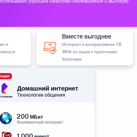
еспечивает хорошее качество телевидения и высокую
Вместе выгоднее
ит и
Интернет и интерактивное ТВ
зоваться
Wink по акции с приятными
бонусами
Акция
Домашний интернет
Технологии общения
200
МБит
безлимитный интернет
1 000
минут