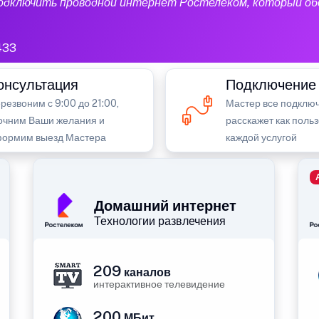
подключить проводной интернет Ростелеком, который об
433
онсультация
Подключение
резвоним с 9:00 до 21:00,
Мастер все подключ
очним Ваши желания и
расскажет как поль
ормим выезд Мастера
каждой услугой
Домашний интернет
Технологии развлечения
209
каналов
интерактивное телевидение
200
МБит