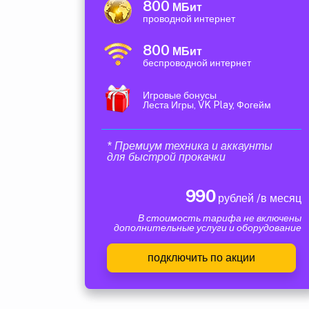
800
МБит
проводной интернет
800
МБит
беспроводной интернет
Игровые бонусы
Леста Игры, VK Play, Фогейм
* Премиум техника и аккаунты
для быстрой прокачки
990
рублей /в месяц
В стоимость тарифа не включены
дополнительные услуги и оборудование
подключить по акции