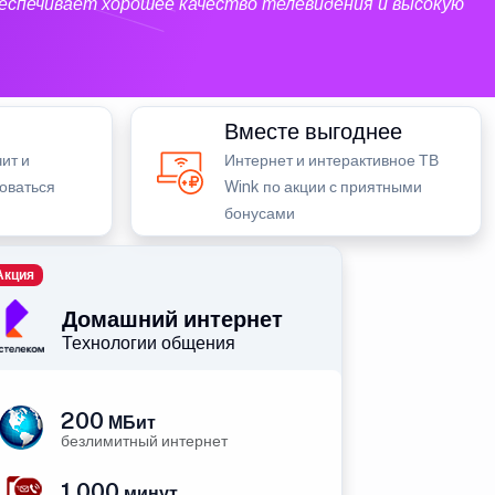
еспечивает хорошее качество телевидения и высокую
Вместе выгоднее
ит и
Интернет и интерактивное ТВ
зоваться
Wink по акции с приятными
бонусами
Акция
Домашний интернет
Технологии общения
200
МБит
безлимитный интернет
1 000
минут