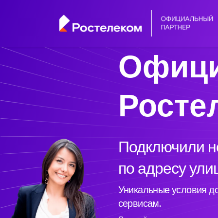
Офици
Росте
Подключили но
по адресу ули
Уникальные условия до
сервисам.