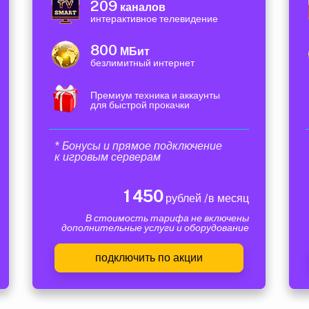
209
каналов
интерактивное телевидение
800
МБит
безлимитный интернет
Премиум техника и аккаунты
для быстрой прокачки
* Бонусы и прямое подключение
к игровым серверам
1 450
рублей /в месяц
В стоимость тарифа не включены
дополнительные услуги и оборудование
подключить по акции