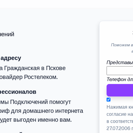
чений
Поможем в
 адресу
Представь
а Гражданская в Пскове
овайдер Ростелеком.
Телефон дл
фессионалов
емы Подключений помогут
Нажимая кн
риф для домашнего интернета
согласие н
будет выгоден именно вам.
в соответс
27.07.2006