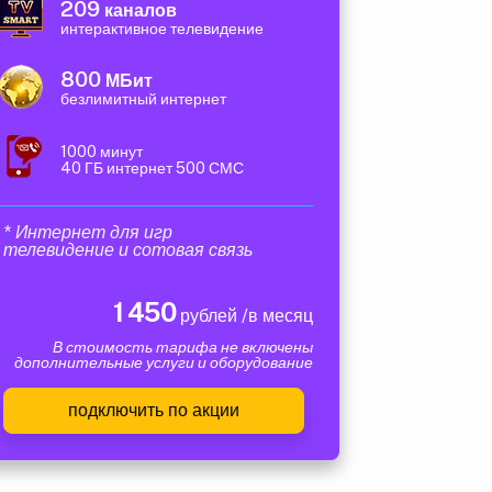
209
каналов
интерактивное телевидение
800
МБит
безлимитный интернет
1000 минут
40 ГБ интернет 500 СМС
* Интернет для игр
телевидение и сотовая связь
1 450
рублей /в месяц
В стоимость тарифа не включены
дополнительные услуги и оборудование
подключить по акции