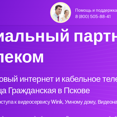
Помощь и поддержка
8 (800) 505-88-41
альный парт
леком
вый интернет и кабельное тел
ца Гражданская в Пскове
ступа к видеосервису Wink, Умному дому, Видеон