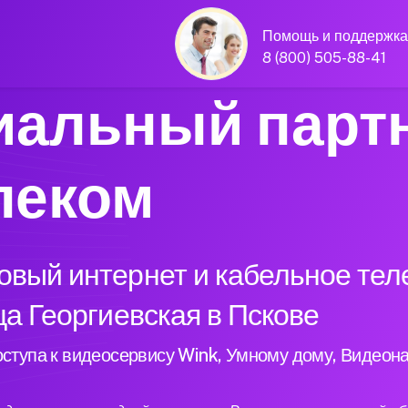
Помощь и поддержка
8 (800) 505-88-41
альный парт
леком
вый интернет и кабельное тел
ца Георгиевская в Пскове
ступа к видеосервису Wink, Умному дому, Видеон