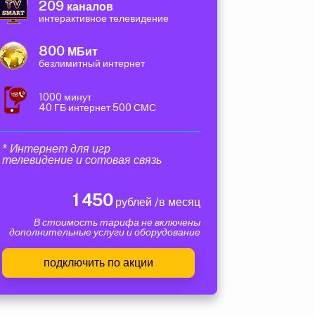
209
каналов
интерактивное телевидение
800
МБит
безлимитный интернет
1000 минут
40 ГБ интернет 500 СМС
* Интернет для игр
телевидение и сотовая связь
1 450
рублей /в месяц
В стоимость тарифа не включены
дополнительные услуги и оборудование
подключить по акции