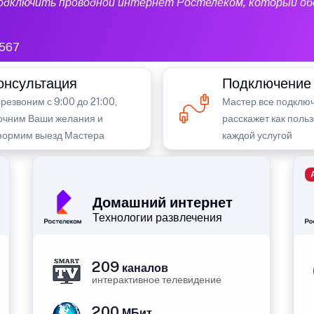
подключить проводной интернет Ростелеком, который об
567
онсультация
Подключение
резвоним с 9:00 до 21:00,
Мастер все подключ
очним Ваши желания и
расскажет как поль
ормим выезд Мастера
каждой услугой
Домашний интернет
Технологии развлечения
209
каналов
интерактивное телевидение
200
МБит