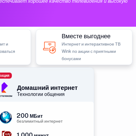
еспечивает хорошее качество телевидения и высокую
Вместе выгоднее
ит и
Интернет и интерактивное ТВ
зоваться
Wink по акции с приятными
бонусами
Акция
Домашний интернет
Технологии общения
200
МБит
безлимитный интернет
1 000
минут