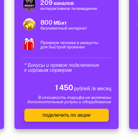
209
каналов
интерактивное телевидение
800
МБит
безлимитный интернет
Премиум техника и аккаунты
для быстрой прокачки
* Бонусы и прямое подключение
к игровым серверам
1 450
рублей /в месяц
В стоимость тарифа не включены
дополнительные услуги и оборудование
подключить по акции