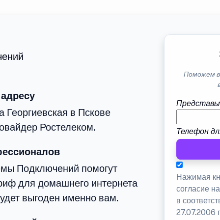
чений
Поможем в
 адресу
Представь
а Георгиевская в Пскове
овайдер Ростелеком.
Телефон дл
фессионалов
емы Подключений помогут
Нажимая кн
риф для домашнего интернета
согласие н
будет выгоден именно вам.
в соответс
27.07.2006