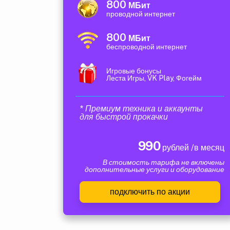
800
МБит
проводной интернет
800
МБит
беспроводной интернет
Игровые бонусы
Леста Игры, VK Play, Фогейм
* Премиум техника и аккаунты
для быстрой прокачки
990
рублей /в месяц
В стоимость тарифа не включены
дополнительные услуги и оборудование
подключить по акции