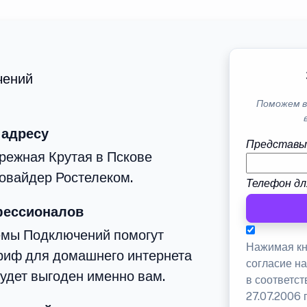
чений
Поможем в
 адресу
Представь
режная Крутая в Пскове
овайдер Ростелеком.
Телефон дл
фессионалов
емы Подключений помогут
Нажимая кн
риф для домашнего интернета
согласие н
будет выгоден именно вам.
в соответс
27.07.2006