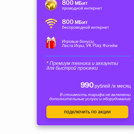
800
МБит
проводной интернет
800
МБит
беспроводной интернет
Игровые бонусы
Леста Игры, VK Play, Фогейм
* Премиум техника и аккаунты
для быстрой прокачки
990
рублей /в месяц
В стоимость тарифа не включены
дополнительные услуги и оборудование
подключить по акции