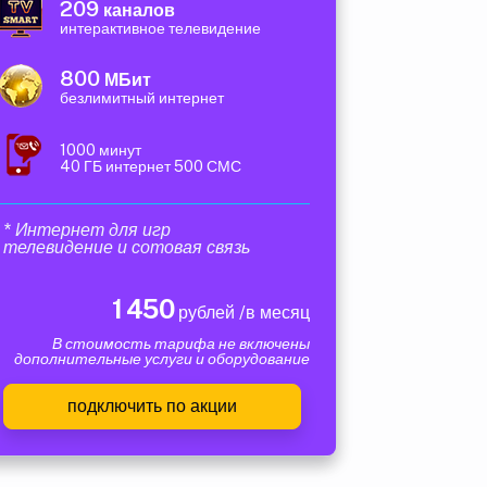
209
каналов
интерактивное телевидение
800
МБит
безлимитный интернет
1000 минут
40 ГБ интернет 500 СМС
* Интернет для игр
телевидение и сотовая связь
1 450
рублей /в месяц
В стоимость тарифа не включены
дополнительные услуги и оборудование
подключить по акции