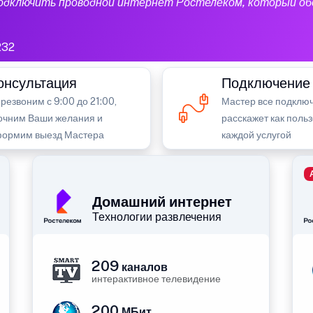
подключить проводной интернет Ростелеком, который об
232
онсультация
Подключение
резвоним с 9:00 до 21:00,
Мастер все подключ
очним Ваши желания и
расскажет как поль
ормим выезд Мастера
каждой услугой
Домашний интернет
Технологии развлечения
209
каналов
интерактивное телевидение
200
МБит