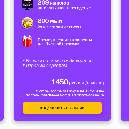
209
каналов
интерактивное телевидение
800
МБит
безлимитный интернет
Премиум техника и аккаунты
для быстрой прокачки
* Бонусы и прямое подключение
к игровым серверам
1 450
рублей /в месяц
В стоимость тарифа не включены
дополнительные услуги и оборудование
подключить по акции