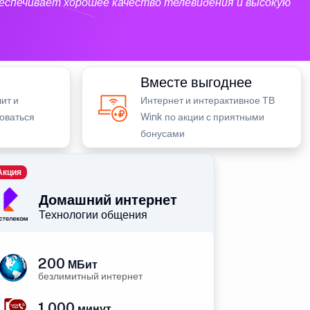
еспечивает хорошее качество телевидения и высокую
Вместе выгоднее
ит и
Интернет и интерактивное ТВ
зоваться
Wink по акции с приятными
бонусами
Акция
Домашний интернет
Технологии общения
200
МБит
безлимитный интернет
1 000
минут