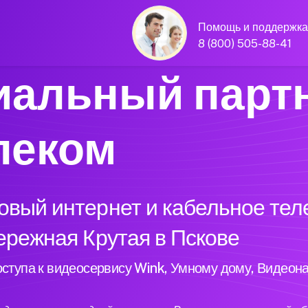
Помощь и поддержка
8 (800) 505-88-41
альный парт
леком
вый интернет и кабельное тел
ережная Крутая в Пскове
ступа к видеосервису Wink, Умному дому, Видеон