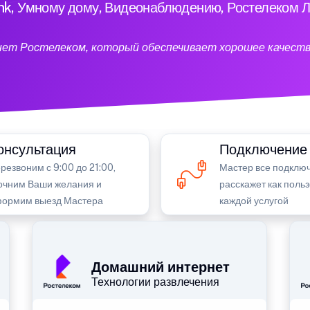
ink, Умному дому, Видеонаблюдению, Ростелеком Л
нет Ростелеком, который обеспечивает хорошее качеств
онсультация
Подключение
резвоним с 9:00 до 21:00,
Мастер все подключ
очним Ваши желания и
расскажет как поль
ормим выезд Мастера
каждой услугой
Домашний интернет
Технологии развлечения