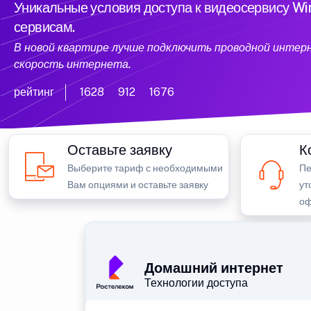
Уникальные условия доступа к видеосервису W
сервисам.
В новой квартире лучше подключить проводной интер
скорость интернета.
рейтинг
1628
912
1676
Оставьте заявку
К
Выберите тариф с необходимыми
Пе
Вам опциями и оставьте заявку
ут
оф
Домашний интернет
Технологии доступа