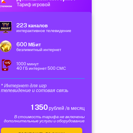
Тариф игровой
223
каналов
интерактивное телевидение
600
МБит
безлимитный интернет
1000 минут
40 ГБ интернет 500 СМС
* Интернет для игр
телевидение и сотовая связь
1 350
рублей /в месяц
В стоимость тарифа не включены
дополнительные услуги и оборудование