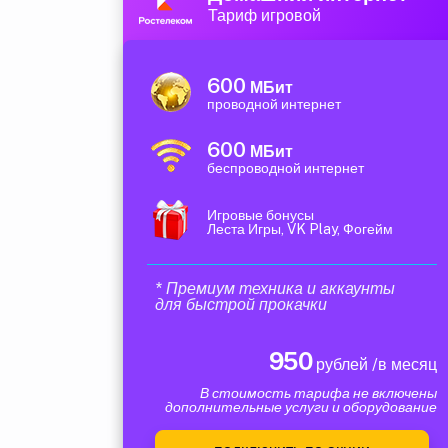
Тариф игровой
600
МБит
проводной интернет
600
МБит
беспроводной интернет
Игровые бонусы
Леста Игры, VK Play, Фогейм
* Премиум техника и аккаунты
для быстрой прокачки
950
рублей /в месяц
В стоимость тарифа не включены
дополнительные услуги и оборудование