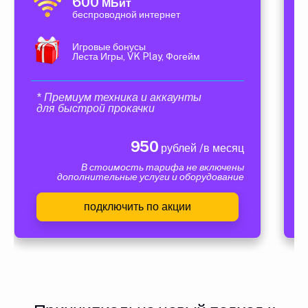
600
МБит
беспроводной интернет
Игровые бонусы
Леста Игры, VK Play, Фогейм
* Премиум техника и аккаунты
для быстрой прокачки
950
рублей /в месяц
В стоимость тарифа не включены
дополнительные услуги и оборудование
подключить по акции