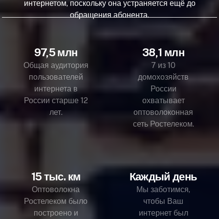
интернетом, поскольку она устраняется ещё до
обращения абонента.
97,5 млн
38,1 млн
Общая аудитория
7 из 10
пользователей
домохозяйств
интернета в
России
России старше 12
охватывает
лет.
оптоволоконная
сеть Ростелеком.
15 тыс. км
Каждый день
Оптоволокна
Мы заботимся,
Ростелеком было
чтобы Ваш
построено и
интернет был