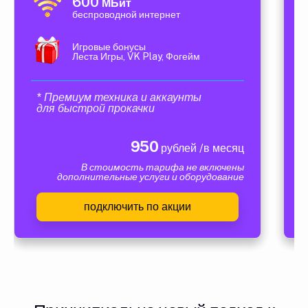
600
МБит
беспроводной интернет
Игровые бонусы
Леста Игры, VK Play, Фогейм
* Премиум техника и аккаунты
для быстрой прокачки
950
рублей /в месяц
В стоимость тарифа не включены
дополнительные услуги и оборудование
подключить по акции