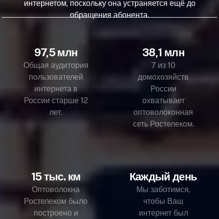
интернетом, поскольку она устраняется ещё до
обращения абонента.
97,5 млн
38,1 млн
Общая аудитория
7 из 10
пользователей
домохозяйств
интернета в
России
России старше 12
охватывает
лет.
оптоволоконная
сеть Ростелеком.
15 тыс. км
Каждый день
Оптоволокна
Мы заботимся,
Ростелеком было
чтобы Ваш
построено и
интернет был