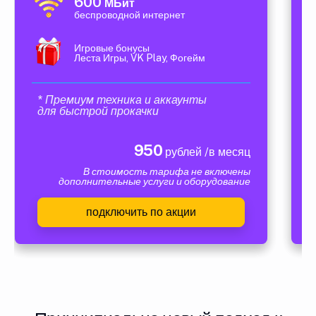
600
МБит
беспроводной интернет
Игровые бонусы
Леста Игры, VK Play, Фогейм
* Премиум техника и аккаунты
для быстрой прокачки
950
рублей /в месяц
В стоимость тарифа не включены
дополнительные услуги и оборудование
подключить по акции