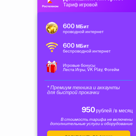
Тариф игровой
600
МБит
проводной интернет
600
МБит
беспроводной интернет
Игровые бонусы
Леста Игры, VK Play, Фогейм
* Премиум техника и аккаунты
для быстрой прокачки
950
рублей /в месяц
В стоимость тарифа не включены
дополнительные услуги и оборудование