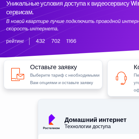
Уникальные условия доступа к видеосервису W
сервисам.
В новой квартире лучше подключить проводной интер
скорость интернета.
рейтинг
432
702
1166
Оставьте заявку
К
Выберите тариф с необходимыми
Пе
Вам опциями и оставьте заявку
ут
оф
Домашний интернет
Технологии доступа