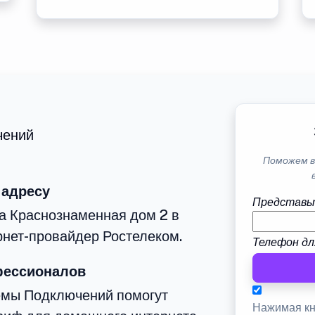
чений
Поможем в
 адресу
Представь
а Краснознаменная дом 2 в
рнет-провайдер Ростелеком.
Телефон дл
фессионалов
емы Подключений помогут
Нажимая кн