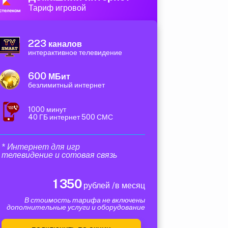
Тариф игровой
223
каналов
интерактивное телевидение
600
МБит
безлимитный интернет
1000 минут
40 ГБ интернет 500 СМС
* Интернет для игр
телевидение и сотовая связь
1 350
рублей /в месяц
В стоимость тарифа не включены
дополнительные услуги и оборудование