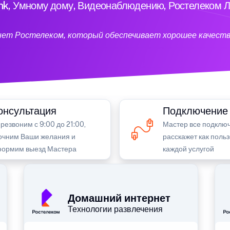
ink, Умному дому, Видеонаблюдению, Ростелеком Л
нет Ростелеком, который обеспечивает хорошее качеств
онсультация
Подключение
резвоним с 9:00 до 21:00,
Мастер все подключ
очним Ваши желания и
расскажет как поль
ормим выезд Мастера
каждой услугой
Домашний интернет
Технологии развлечения