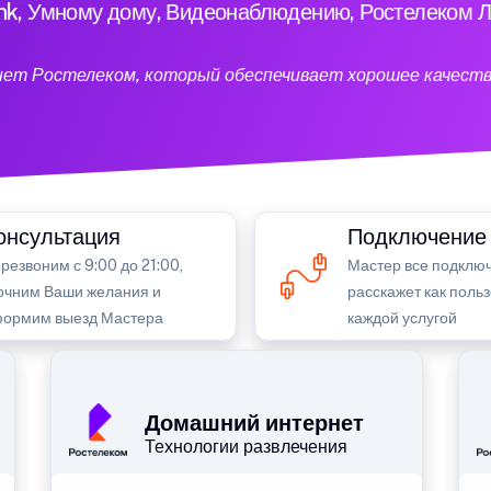
ink, Умному дому, Видеонаблюдению, Ростелеком Л
нет Ростелеком, который обеспечивает хорошее качеств
онсультация
Подключение
резвоним с 9:00 до 21:00,
Мастер все подключ
очним Ваши желания и
расскажет как поль
ормим выезд Мастера
каждой услугой
Домашний интернет
Технологии развлечения