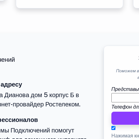
чений
Поможем в
 адресу
Представь
а Дианова дом 5 корпус Б в
рнет-провайдер Ростелеком.
Телефон дл
фессионалов
емы Подключений помогут
Нажимая кн