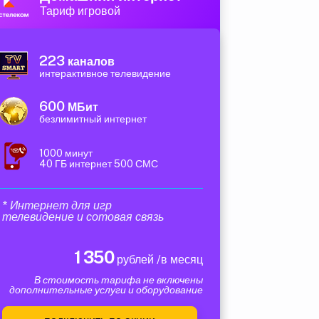
Тариф игровой
223
каналов
интерактивное телевидение
600
МБит
безлимитный интернет
1000 минут
40 ГБ интернет 500 СМС
* Интернет для игр
телевидение и сотовая связь
1 350
рублей /в месяц
В стоимость тарифа не включены
дополнительные услуги и оборудование