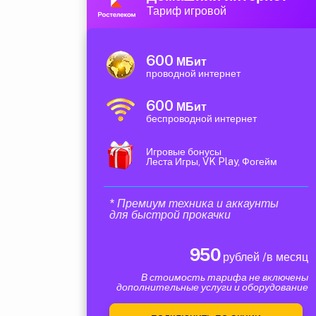
Тариф игровой
600
МБит
проводной интернет
600
МБит
беспроводной интернет
Игровые бонусы
Леста Игры, VK Play, Фогейм
* Премиум техника и аккаунты
для быстрой прокачки
950
рублей /в месяц
В стоимость тарифа не включены
дополнительные услуги и оборудование