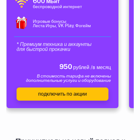
600
МБит
беспроводной интернет
Игровые бонусы
Леста Игры, VK Play, Фогейм
* Премиум техника и аккаунты
для быстрой прокачки
950
рублей /в месяц
В стоимость тарифа не включены
дополнительные услуги и оборудование
подключить по акции