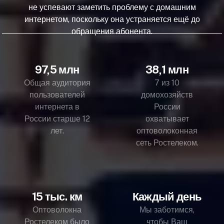
не успевают заметить проблему с домашним
интернетом, поскольку она устраняется ещё до
обращения абонента.
97,5 млн
38,1 млн
Общая аудитория
7 из 10
пользователей
домохозяйств
интернета в
России
России старше 12
охватывает
лет.
оптоволоконная
сеть Ростелеком.
15 тыс. км
Каждый день
Оптоволокна
Мы заботимся,
Ростелеком было
чтобы Ваш