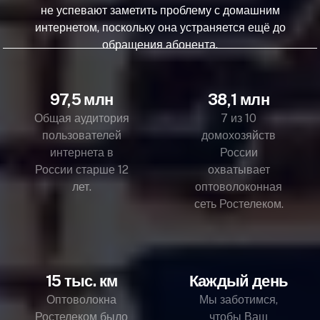
не успевают заметить проблему с домашним
интернетом, поскольку она устраняется ещё до
обращения абонента.
97,5 млн
38,1 млн
Общая аудитория
7 из 10
пользователей
домохозяйств
интернета в
России
России старше 12
охватывает
лет.
оптоволоконная
сеть Ростелеком.
15 тыс. км
Каждый день
Оптоволокна
Мы заботимся,
Ростелеком было
чтобы Ваш