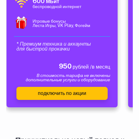
600
МБит
беспроводной интернет
Игровые бонусы
Леста Игры, VK Play, Фогейм
* Премиум техника и аккаунты
для быстрой прокачки
950
рублей /в месяц
В стоимость тарифа не включены
дополнительные услуги и оборудование
подключить по акции