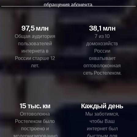
обращения абонента.
97,5 млн
38,1 млн
Общая аудитория
7 из 10
пользователей
домохозяйств
интернета в
России
России старше 12
охватывает
лет.
оптоволоконная
сеть Ростелеком.
15 тыс. км
Каждый день
Оптоволокна
Мы заботимся,
Ростелеком было
чтобы Ваш
построено и
интернет был
модернизированно
быстрым для