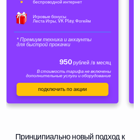
беспроводной интернет
Игровые бонусы
Леста Игры, VK Play, Фогейм
* Премиум техника и аккаунты
для быстрой прокачки
950
рублей /в месяц
В стоимость тарифа не включены
дополнительные услуги и оборудование
подключить по акции
Принципиально новый подход к