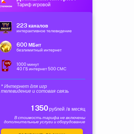
Тариф игровой
223
каналов
интерактивное телевидение
600
МБит
безлимитный интернет
1000 минут
40 ГБ интернет 500 СМС
* Интернет для игр
телевидение и сотовая связь
1 350
рублей /в месяц
В стоимость тарифа не включены
дополнительные услуги и оборудование