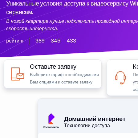
Уникальные условия доступа к видеосервису W
сервисам.
В новой квартире лучше подключить проводной интер
скорость интернета.
рейтинг
989
845
433
Оставьте заявку
К
Выберите тариф с необходимыми
Пе
Вам опциями и оставьте заявку
ут
оф
Домашний интернет
Технологии доступа