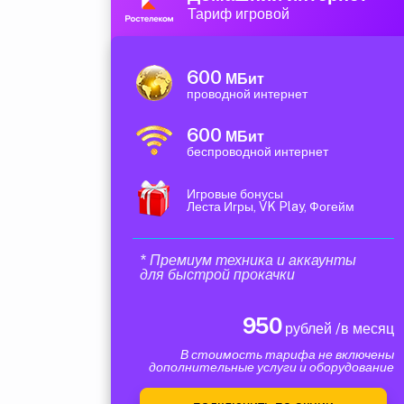
Тариф игровой
600
МБит
проводной интернет
600
МБит
беспроводной интернет
Игровые бонусы
Леста Игры, VK Play, Фогейм
* Премиум техника и аккаунты
для быстрой прокачки
950
рублей /в месяц
В стоимость тарифа не включены
дополнительные услуги и оборудование