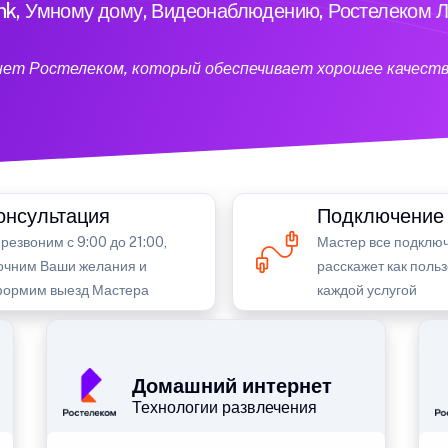
ink, Умному дому, Видеонаблюдению, Ростелеком Л
нет Ростелеком, который обеспечивает хорошее качеств
онсультация
Подключение
резвоним с 9:00 до 21:00,
Мастер все подключ
очним Ваши желания и
расскажет как поль
ормим выезд Мастера
каждой услугой
Домашний интернет
Технологии развлечения