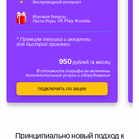
беспроводной интернет
Игровые бонусы
Леста Игры, VK Play, Фогейм
* Премиум техника и аккаунты
для быстрой прокачки
950
рублей /в месяц
В стоимость тарифа не включены
дополнительные услуги и оборудование
подключить по акции
Принципиально новый подход к