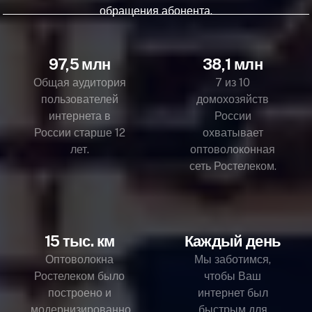
обращения абонента.
97,5 млн
38,1 млн
Общая аудитория
7 из 10
пользователей
домохозяйств
интернета в
России
России старше 12
охватывает
лет.
оптоволоконная
сеть Ростелеком.
15 тыс. км
Каждый день
Оптоволокна
Мы заботимся,
Ростелеком было
чтобы Ваш
построено и
интернет был
модернизированно
быстрым для