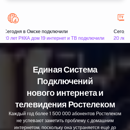
Сегодня в Омске подключили
Сегодня
20 лет РККА дом 19 интернет и ТВ подключили
20 лет 
Единая Система
Подключений
нового интернета и
телевидения Ростелеком
Каждый год более 1 500 000 абонентов Ростелеком
не успевают заметить проблему с домашним
интернетом, поскольку она устраняется ещё до