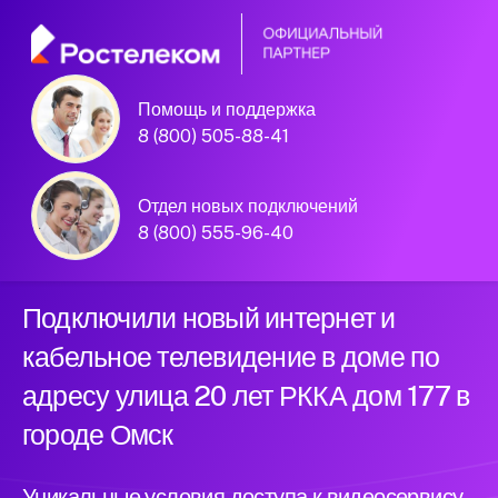
Помощь и поддержка
8 (800) 505-88-41
Омск, улица 20 лет РККА дом 177
Официальный
Отдел новых подключений
партнер Ростелеком
8 (800) 555-96-40
Подключили новый интернет и
кабельное телевидение в доме по
адресу улица 20 лет РККА дом 177 в
городе Омск
Уникальные условия доступа к видеосервису