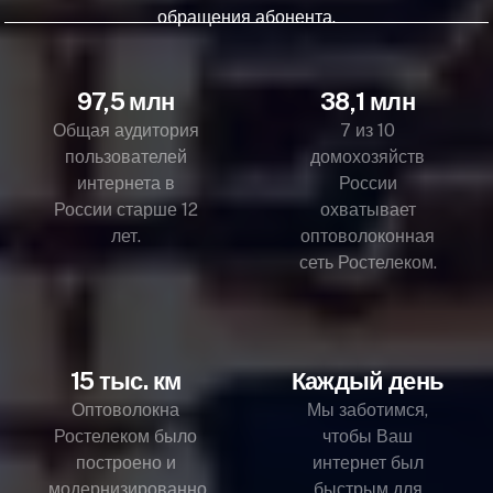
обращения абонента.
97,5 млн
38,1 млн
Общая аудитория
7 из 10
пользователей
домохозяйств
интернета в
России
России старше 12
охватывает
лет.
оптоволоконная
сеть Ростелеком.
15 тыс. км
Каждый день
Оптоволокна
Мы заботимся,
Ростелеком было
чтобы Ваш
построено и
интернет был
модернизированно
быстрым для