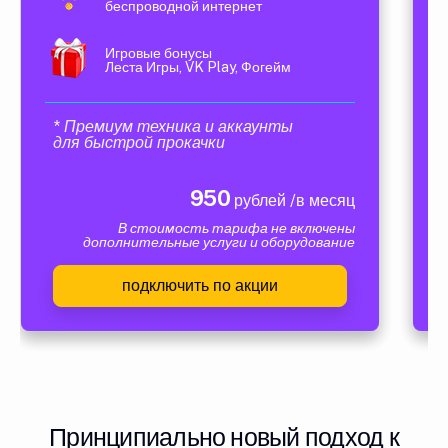
беспроводной интернет
Игровые бонусы
Леста Игры, VK Play, Фогейм
* Премиум техника и аккаунты
для быстрой прокачки
950
рублей /в месяц
В стоимость тарифа не включены
дополнительные услуги и оборудование
подключить по акции
Принципиально новый подход к