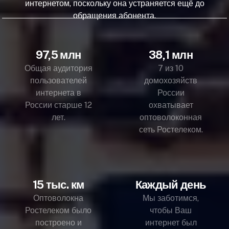
интернетом, поскольку она устраняется ещё до
обращения абонента.
97,5 млн
38,1 млн
Общая аудитория
7 из 10
пользователей
домохозяйств
интернета в
России
России старше 12
охватывает
лет.
оптоволоконная
сеть Ростелеком.
15 тыс. км
Каждый день
Оптоволокна
Мы заботимся,
Ростелеком было
чтобы Ваш
построено и
интернет был