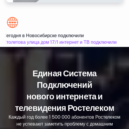
Сегодня в Новосибирске подключили
С
Столетова улица дом 17/1 интернет и ТВ подключили
С
Единая Система
Подключений
нового интернета и
телевидения Ростелеком
Каждый год более 1 500 000 абонентов Ростелеком
не успевают заметить проблему с домашним