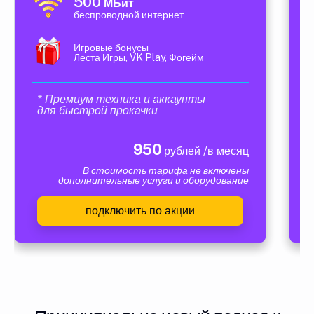
500
МБит
беспроводной интернет
Игровые бонусы
Леста Игры, VK Play, Фогейм
* Премиум техника и аккаунты
для быстрой прокачки
950
рублей /в месяц
В стоимость тарифа не включены
дополнительные услуги и оборудование
подключить по акции