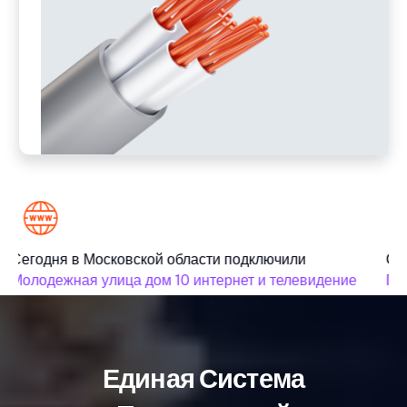
Сегодня в Московской области подключили
Сег
Молодежная улица дом 10 интернет и телевидение
Пан
Единая Система