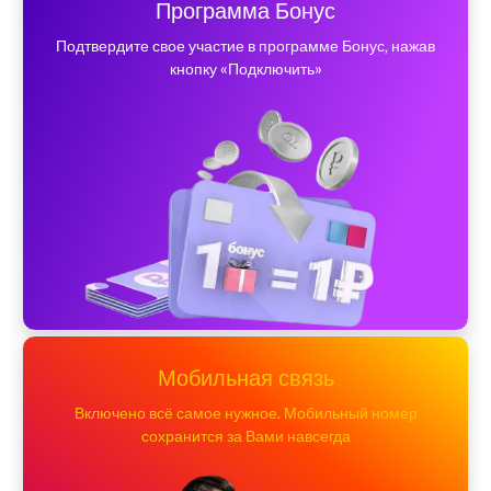
Программа Бонус
Подтвердите свое участие в программе Бонус, нажав
кнопку «Подключить»
Мобильная связь
Включено всё самое нужное. Мобильный номер
сохранится за Вами навсегда