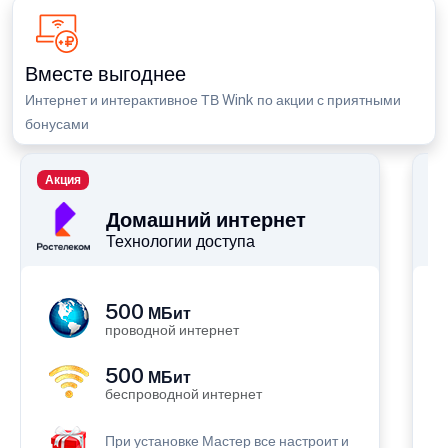
Вместе выгоднее
Интернет и интерактивное ТВ Wink по акции с приятными
бонусами
Акция
П
Домашний интернет
Технологии доступа
500
МБит
проводной интернет
500
МБит
беспроводной интернет
При установке Мастер все настроит и