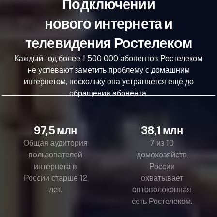
Подключений
нового интернета и
телевидения Ростелеком
Каждый год более 1 500 000 абонентов Ростелеком
не успевают заметить проблему с домашним
интернетом, поскольку она устраняется ещё до
обращения абонента.
97,5 млн
38,1 млн
Общая аудитория
7 из 10
пользователей
домохозяйств
интернета в
России
России старше 12
охватывает
лет.
оптоволоконная
сеть Ростелеком.