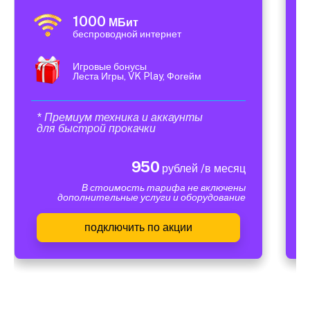
1000
МБит
беспроводной интернет
Игровые бонусы
Леста Игры, VK Play, Фогейм
* Премиум техника и аккаунты
для быстрой прокачки
950
рублей /в месяц
В стоимость тарифа не включены
дополнительные услуги и оборудование
подключить по акции