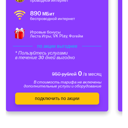
проводной интернет
890
МБит
беспроводной интернет
Игровые бонусы
Леста Игры, VK Play, Фогейм
по акции выгоднее
* Пользуйтесь услугами
в течение 30 дней выгодно
0
950 рублей
/в месяц
В стоимость тарифа не включены
дополнительные услуги и оборудование
подключить по акции