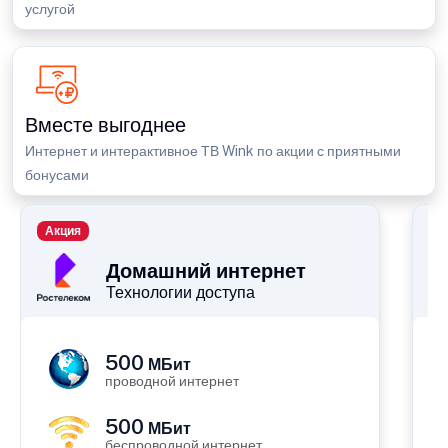
услугой
Вместе выгоднее
Интернет и интерактивное ТВ Wink по акции с приятными
бонусами
Акция
П
Домашний интернет
Технологии доступа
500
МБит
проводной интернет
500
МБит
беспроводной интернет