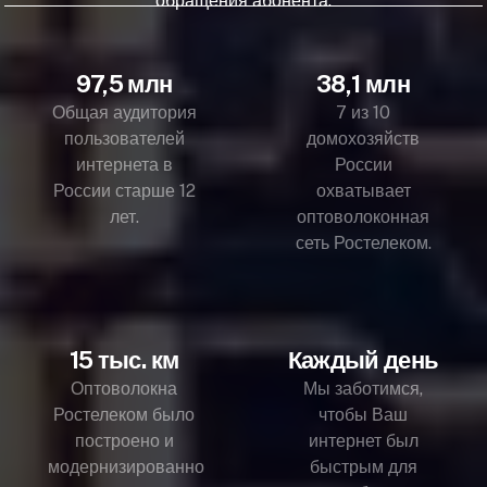
обращения абонента.
97,5 млн
38,1 млн
Общая аудитория
7 из 10
пользователей
домохозяйств
интернета в
России
России старше 12
охватывает
лет.
оптоволоконная
сеть Ростелеком.
15 тыс. км
Каждый день
Оптоволокна
Мы заботимся,
Ростелеком было
чтобы Ваш
построено и
интернет был
модернизированно
быстрым для