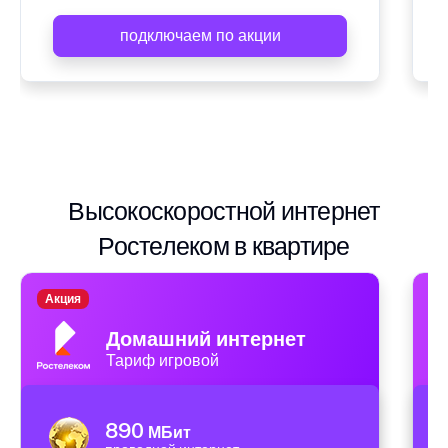
подключаем по акции
Высокоскоростной интернет
Ростелеком в квартире
Акция
А
Домашний интернет
Тариф игровой
890
МБит