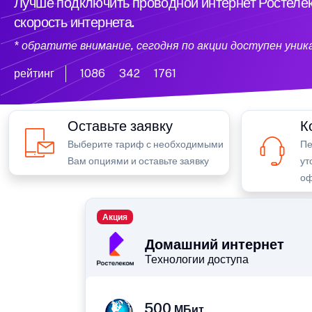
Лучше подключить проводной интернет Ростелек
скорость интернета.
* обратите внимание, сегодня по акции доступен уни
рейтинг
1086
342
1761
Оставьте заявку
К
Выберите тариф с необходимыми
Пе
Вам опциями и оставьте заявку
ут
оф
Акция
Домашний интернет
Технологии доступа
500
МБит