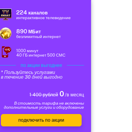
224
каналов
интерактивное телевидение
890
МБит
безлимитный интернет
1000 минут
40 ГБ интернет 500 СМС
по акции выгоднее
* Пользуйтесь услугами
в течение 30 дней выгодно
0
1 400 рублей
/в месяц
В стоимость тарифа не включены
дополнительные услуги и оборудование
подключить по акции