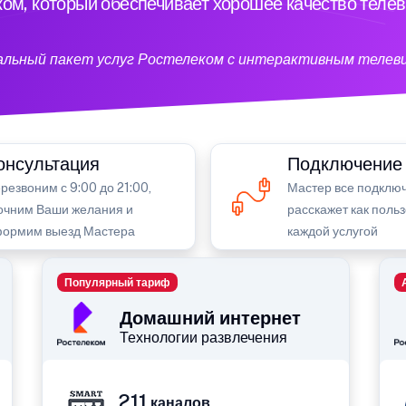
ом, который обеспечивает хорошее качество теле
кальный пакет услуг Ростелеком с интерактивным телев
онсультация
Подключение
резвоним с 9:00 до 21:00,
Мастер все подключ
очним Ваши желания и
расскажет как поль
ормим выезд Мастера
каждой услугой
Популярный тариф
Домашний интернет
Технологии развлечения
211
каналов