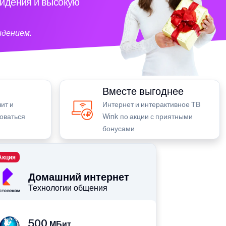
видения и высокую
идением.
Вместе выгоднее
ит и
Интернет и интерактивное ТВ
зоваться
Wink по акции с приятными
бонусами
Акция
Домашний интернет
Технологии общения
500
МБит