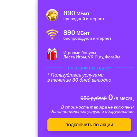
890
МБит
проводной интернет
890
МБит
беспроводной интернет
Игровые бонусы
Леста Игры, VK Play, Фогейм
по акции выгоднее
* Пользуйтесь услугами
в течение 30 дней выгодно
0
950 рублей
/в месяц
В стоимость тарифа не включены
дополнительные услуги и оборудование
подключить по акции