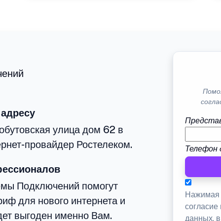
чений
Помо
согла
 адресу
Представ
обутовская улица дом 62 в
рнет-провайдер Ростелеком.
Телефон 
фессионалов
емы Подключений помогут
Нажимая 
иф для нового интернета и
согласие
дет выгоден именно Вам.
данных, 