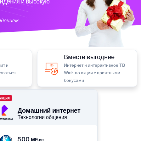
видения и высокую
идением.
Вместе выгоднее
ит и
Интернет и интерактивное ТВ
зоваться
Wink по акции с приятными
бонусами
Акция
Домашний интернет
Технологии общения
500
МБит