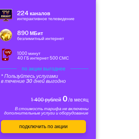
224
каналов
интерактивное телевидение
890
МБит
безлимитный интернет
1000 минут
40 ГБ интернет 500 СМС
по акции выгоднее
* Пользуйтесь услугами
в течение 30 дней выгодно
0
1 400 рублей
/в месяц
В стоимость тарифа не включены
дополнительные услуги и оборудование
подключить по акции