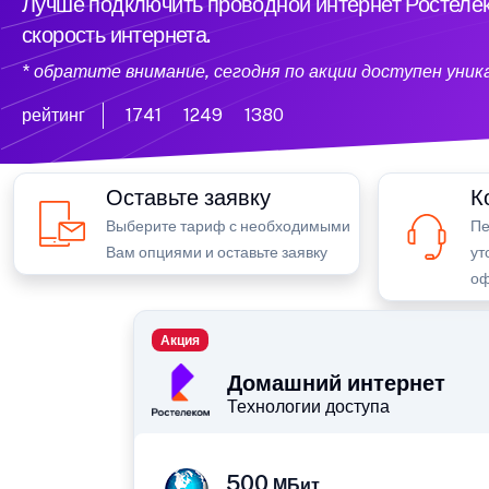
Лучше подключить проводной интернет Ростелек
скорость интернета.
* обратите внимание, сегодня по акции доступен уни
рейтинг
1741
1249
1380
Оставьте заявку
К
Выберите тариф с необходимыми
Пе
Вам опциями и оставьте заявку
ут
оф
Акция
Домашний интернет
Технологии доступа
500
МБит