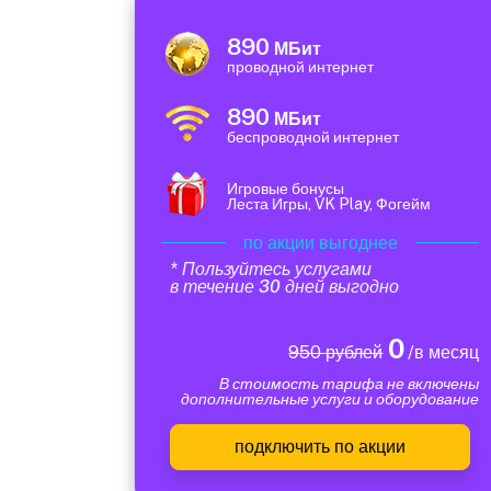
890
МБит
проводной интернет
890
МБит
беспроводной интернет
Игровые бонусы
Леста Игры, VK Play, Фогейм
по акции выгоднее
* Пользуйтесь услугами
в течение 30 дней выгодно
0
950 рублей
/в месяц
В стоимость тарифа не включены
дополнительные услуги и оборудование
подключить по акции