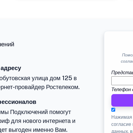
чений
Помо
согла
 адресу
Представ
обутовская улица дом 125 в
рнет-провайдер Ростелеком.
Телефон 
фессионалов
емы Подключений помогут
Нажимая 
иф для нового интернета и
согласие
дет выгоден именно Вам.
данных, 