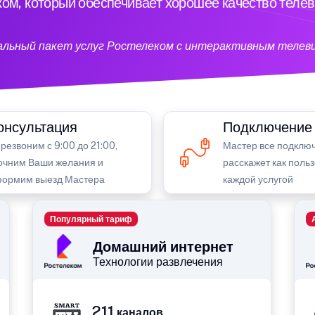
ом, который обеспечивает хорошее качество теле
кальный пакет услуг Ростелеком с интерактивным телев
онсультация
Подключение
резвоним с 9:00 до 21:00,
Мастер все подключ
очним Ваши желания и
расскажет как поль
ормим выезд Мастера
каждой услугой
Популярный тариф
Домашний интернет
Технологии развлечения
211
каналов