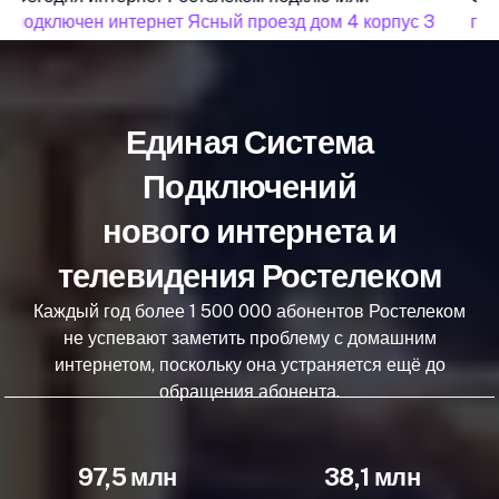
подключен интернет Ясный проезд дом 4 корпус 3
под
Единая Система
Подключений
нового интернета и
телевидения Ростелеком
Каждый год более 1 500 000 абонентов Ростелеком
не успевают заметить проблему с домашним
интернетом, поскольку она устраняется ещё до
обращения абонента.
97,5 млн
38,1 млн