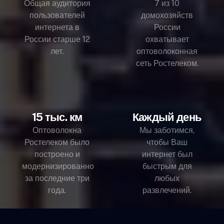
Общая аудитория
7 из 10
пользователей
домохозяйств
интернета в
России
России старше 12
охватывает
лет.
оптоволоконная
сеть Ростелеком.
15 тыс. км
Каждый день
Оптоволокна
Мы заботимся,
Ростелеком было
чтобы Ваш
построено и
интернет был
модернизированно
быстрым для
за последние три
любых
года.
развлечений.