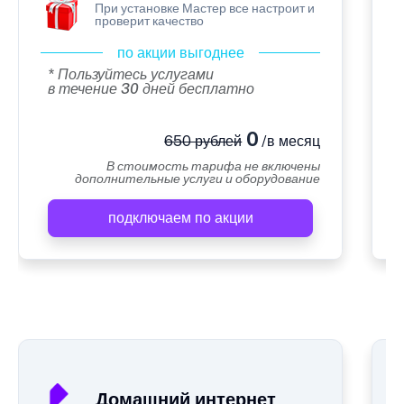
При установке Мастер все настроит и
проверит качество
по акции выгоднее
* Пользуйтесь услугами
в течение 30 дней бесплатно
0
650 рублей
/в месяц
В стоимость тарифа не включены
дополнительные услуги и оборудование
подключаем по акции
А
Домашний интернет