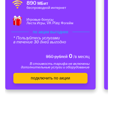
890
МБит
беспроводной интернет
Игровые бонусы
Леста Игры, VK Play, Фогейм
по акции выгоднее
* Пользуйтесь услугами
в течение 30 дней выгодно
0
950 рублей
/в месяц
В стоимость тарифа не включены
дополнительные услуги и оборудование
подключить по акции