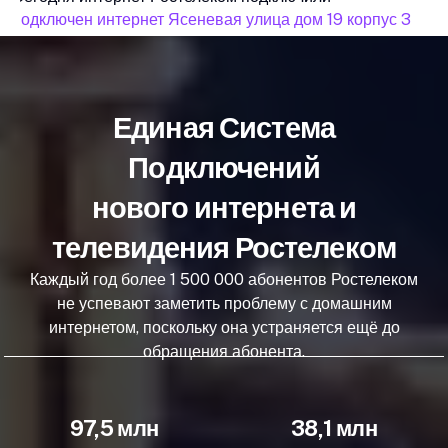
подключен интернет Ясеневая улица дом 19 корпус 3
п
Единая Система
Подключений
нового интернета и
телевидения Ростелеком
Каждый год более 1 500 000 абонентов Ростелеком
не успевают заметить проблему с домашним
интернетом, поскольку она устраняется ещё до
обращения абонента.
97,5 млн
38,1 млн