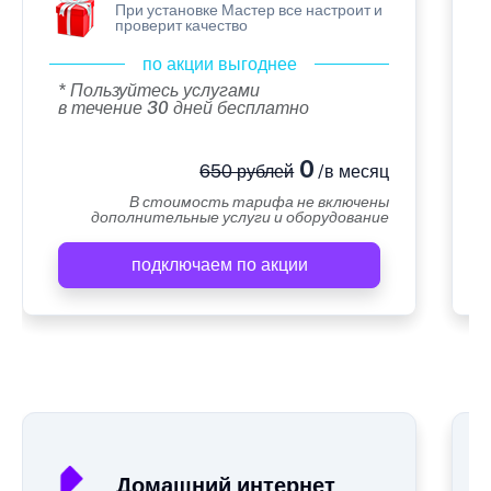
При установке Мастер все настроит и
проверит качество
по акции выгоднее
* Пользуйтесь услугами
в течение 30 дней бесплатно
0
650 рублей
/в месяц
В стоимость тарифа не включены
дополнительные услуги и оборудование
подключаем по акции
А
Домашний интернет