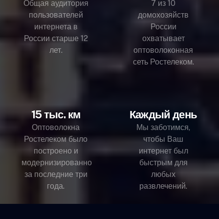
Общая аудитория
7 из 10
пользователей
домохозяйств
интернета в
России
России старше 12
охватывает
лет.
оптоволоконная
сеть Ростелеком.
15 тыс. км
Каждый день
Оптоволокна
Мы заботимся,
Ростелеком было
чтобы Ваш
построено и
интернет был
модернизированно
быстрым для
за последние три
любых
года.
развлечений.