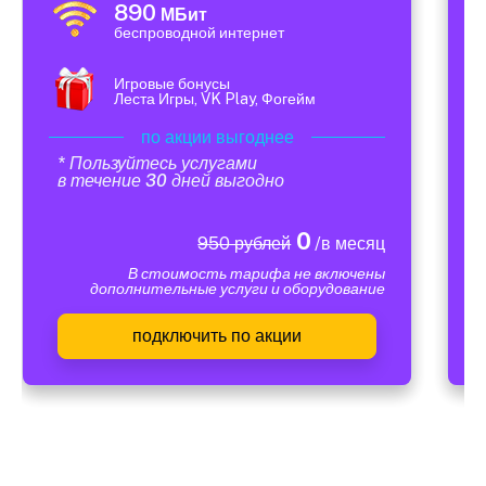
890
МБит
беспроводной интернет
Игровые бонусы
Леста Игры, VK Play, Фогейм
по акции выгоднее
* Пользуйтесь услугами
в течение 30 дней выгодно
0
950 рублей
/в месяц
В стоимость тарифа не включены
дополнительные услуги и оборудование
подключить по акции