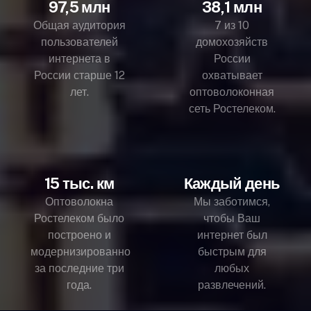
97,5 млн
38,1 млн
Общая аудитория
7 из 10
пользователей
домохозяйств
интернета в
России
России старше 12
охватывает
лет.
оптоволоконная
сеть Ростелеком.
15 тыс. км
Каждый день
Оптоволокна
Мы заботимся,
Ростелеком было
чтобы Ваш
построено и
интернет был
модернизированно
быстрым для
за последние три
любых
года.
развлечений.