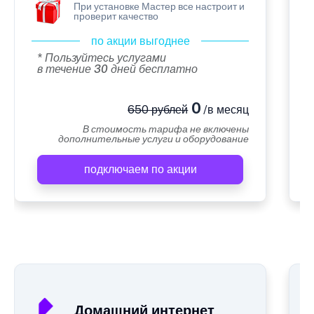
При установке Мастер все настроит и
проверит качество
по акции выгоднее
* Пользуйтесь услугами
в течение 30 дней бесплатно
0
650 рублей
/в месяц
В стоимость тарифа не включены
дополнительные услуги и оборудование
подключаем по акции
А
Домашний интернет