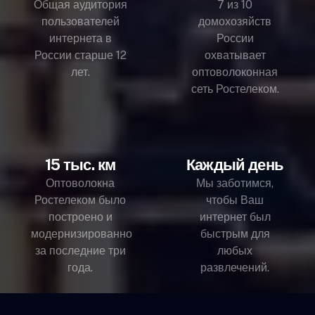
Общая аудитория
7 из 10
пользователей
домохозяйств
интернета в
России
России старше 12
охватывает
лет.
оптоволоконная
сеть Ростелеком.
15 тыс. км
Каждый день
Оптоволокна
Мы заботимся,
Ростелеком было
чтобы Ваш
построено и
интернет был
модернизированно
быстрым для
за последние три
любых
года.
развлечений.