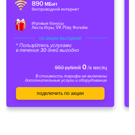
890
МБит
беспроводной интернет
Игровые бонусы
Леста Игры, VK Play, Фогейм
по акции выгоднее
* Пользуйтесь услугами
в течение 30 дней выгодно
0
950 рублей
/в месяц
В стоимость тарифа не включены
дополнительные услуги и оборудование
подключить по акции