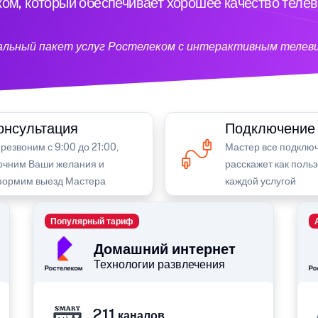
ом, который обеспечивает хорошее качество теле
кальный пакет услуг Ростелеком с интерактивным телев
онсультация
Подключение
резвоним с 9:00 до 21:00,
Мастер все подключ
очним Ваши желания и
расскажет как поль
ормим выезд Мастера
каждой услугой
Популярный тариф
Домашний интернет
Технологии развлечения
211
каналов