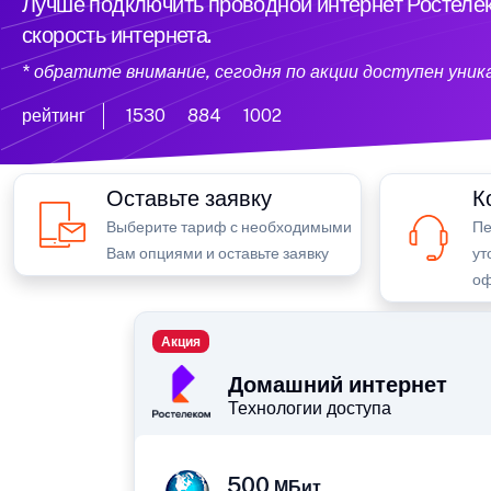
Лучше подключить проводной интернет Ростелек
скорость интернета.
* обратите внимание, сегодня по акции доступен уни
рейтинг
1530
884
1002
Оставьте заявку
К
Выберите тариф с необходимыми
Пе
Вам опциями и оставьте заявку
ут
оф
Акция
Домашний интернет
Технологии доступа
500
МБит