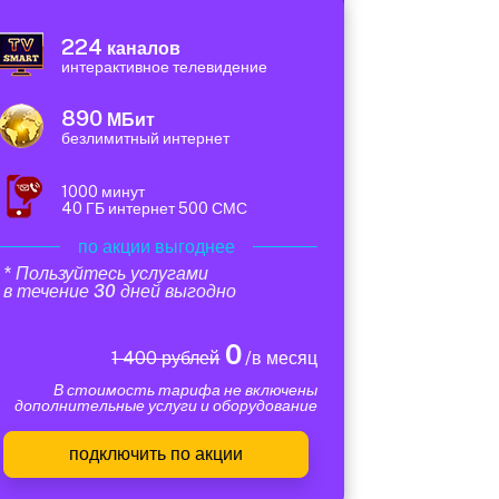
224
каналов
интерактивное телевидение
890
МБит
безлимитный интернет
1000 минут
40 ГБ интернет 500 СМС
по акции выгоднее
* Пользуйтесь услугами
в течение 30 дней выгодно
0
1 400 рублей
/в месяц
В стоимость тарифа не включены
дополнительные услуги и оборудование
подключить по акции