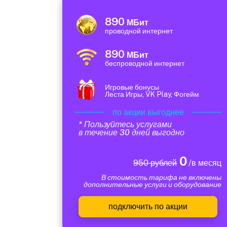
890
МБит
проводной интернет
890
МБит
беспроводной интернет
Игровые бонусы
Леста Игры, VK Play, Фогейм
по акции выгоднее
* Пользуйтесь услугами
в течение 30 дней выгодно
0
950 рублей
/в месяц
В стоимость тарифа не включены
дополнительные услуги и оборудование
подключить по акции