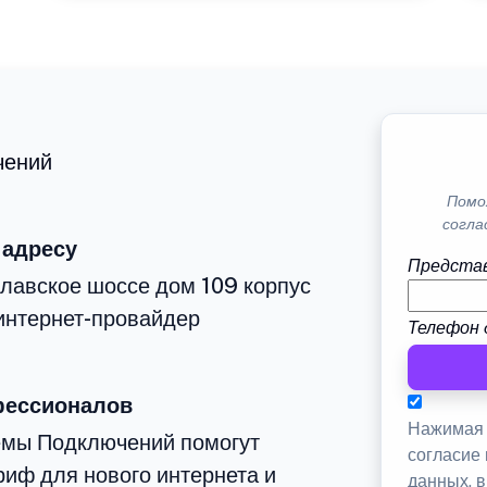
чений
Помо
согла
 адресу
Представ
лавское шоссе дом 109 корпус
интернет-провайдер
Телефон 
фессионалов
Нажимая 
емы Подключений помогут
согласие
иф для нового интернета и
данных, 