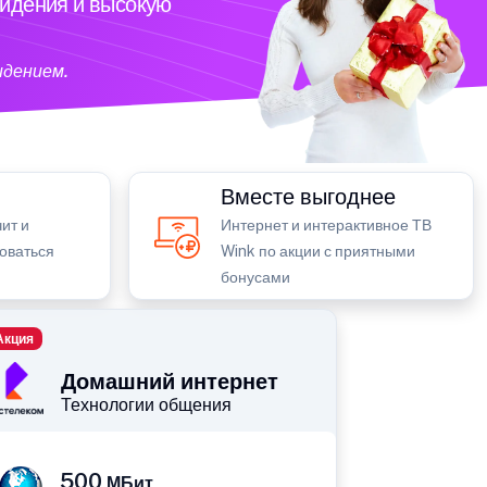
видения и высокую
идением.
Вместе выгоднее
ит и
Интернет и интерактивное ТВ
зоваться
Wink по акции с приятными
бонусами
Акция
Домашний интернет
Технологии общения
500
МБит