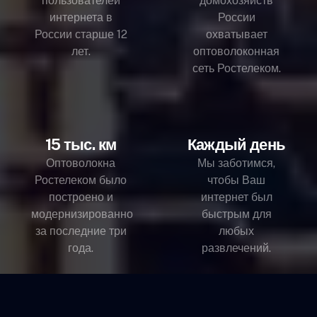
пользователей
домохозяйств
интернета в
России
России старше 12
охватывает
лет.
оптоволоконная
сеть Ростелеком.
15 тыс. км
Каждый день
Оптоволокна
Мы заботимся,
Ростелеком было
чтобы Ваш
построено и
интернет был
модернизированно
быстрым для
за последние три
любых
года.
развлечений.