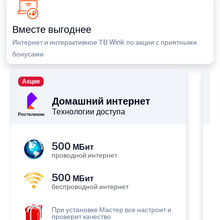
Вместе выгоднее
Интернет и интерактивное ТВ Wink по акции с приятными
бонусами
Акция
П
Домашний интернет
Технологии доступа
500
МБит
проводной интернет
500
МБит
беспроводной интернет
При установке Мастер все настроит и
проверит качество