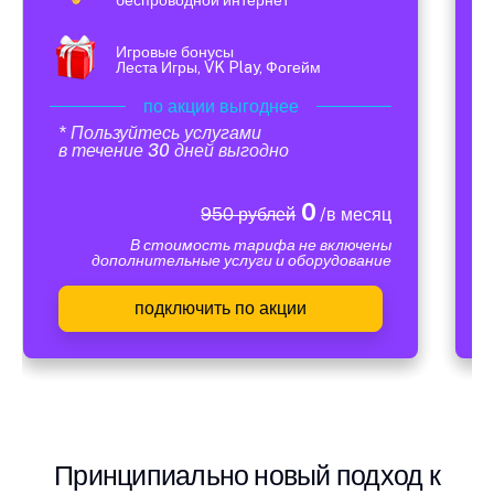
Игровые бонусы
Леста Игры, VK Play, Фогейм
по акции выгоднее
* Пользуйтесь услугами
в течение 30 дней выгодно
0
950 рублей
/в месяц
В стоимость тарифа не включены
дополнительные услуги и оборудование
подключить по акции
Принципиально новый подход к