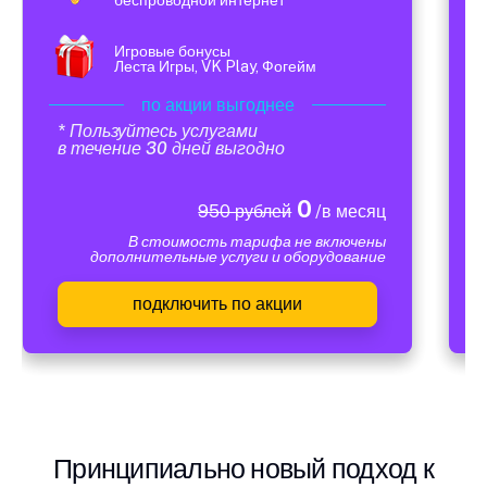
Игровые бонусы
Леста Игры, VK Play, Фогейм
по акции выгоднее
* Пользуйтесь услугами
в течение 30 дней выгодно
0
950 рублей
/в месяц
В стоимость тарифа не включены
дополнительные услуги и оборудование
подключить по акции
Принципиально новый подход к