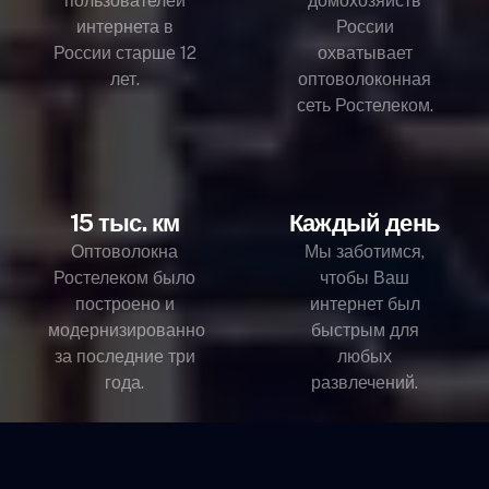
пользователей
домохозяйств
интернета в
России
России старше 12
охватывает
лет.
оптоволоконная
сеть Ростелеком.
15 тыс. км
Каждый день
Оптоволокна
Мы заботимся,
Ростелеком было
чтобы Ваш
построено и
интернет был
модернизированно
быстрым для
за последние три
любых
года.
развлечений.