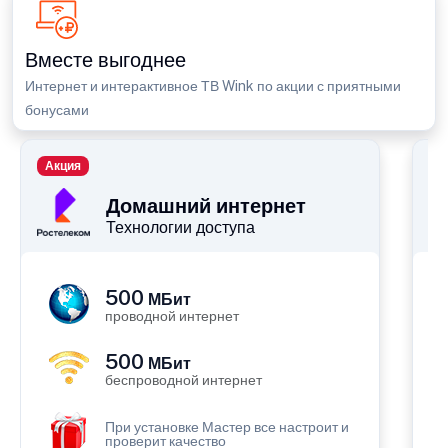
Вместе выгоднее
Интернет и интерактивное ТВ Wink по акции с приятными
бонусами
Акция
П
Домашний интернет
Технологии доступа
500
МБит
проводной интернет
500
МБит
беспроводной интернет
При установке Мастер все настроит и
проверит качество