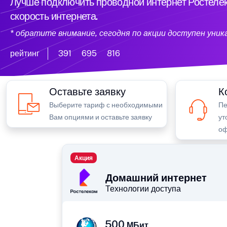
Лучше подключить проводной интернет Ростелек
скорость интернета.
* обратите внимание, сегодня по акции доступен уни
рейтинг
391
695
816
Оставьте заявку
К
Выберите тариф с необходимыми
Пе
Вам опциями и оставьте заявку
ут
оф
Акция
Домашний интернет
Технологии доступа
500
МБит