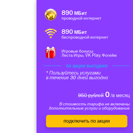
890
МБит
проводной интернет
890
МБит
беспроводной интернет
Игровые бонусы
Леста Игры, VK Play, Фогейм
по акции выгоднее
* Пользуйтесь услугами
в течение 30 дней выгодно
0
950 рублей
/в месяц
В стоимость тарифа не включены
дополнительные услуги и оборудование
подключить по акции