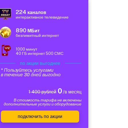
224
каналов
интерактивное телевидение
890
МБит
безлимитный интернет
1000 минут
40 ГБ интернет 500 СМС
по акции выгоднее
* Пользуйтесь услугами
в течение 30 дней выгодно
0
1 400 рублей
/в месяц
В стоимость тарифа не включены
дополнительные услуги и оборудование
подключить по акции