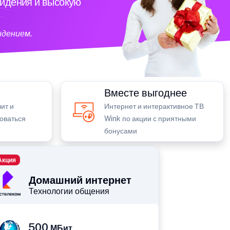
видения и высокую
идением.
Вместе выгоднее
ит и
Интернет и интерактивное ТВ
зоваться
Wink по акции с приятными
бонусами
Акция
Домашний интернет
Технологии общения
500
МБит