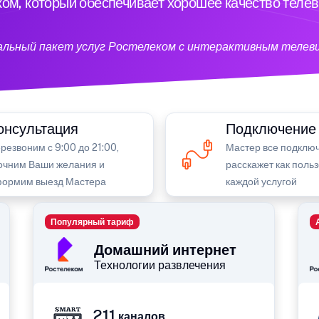
ом, который обеспечивает хорошее качество теле
кальный пакет услуг Ростелеком с интерактивным телев
онсультация
Подключение
резвоним с 9:00 до 21:00,
Мастер все подключ
очним Ваши желания и
расскажет как поль
ормим выезд Мастера
каждой услугой
Популярный тариф
Домашний интернет
Технологии развлечения
211
каналов