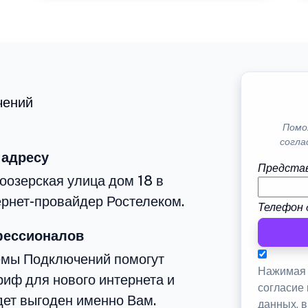
чений
Помо
согла
 адресу
Представ
оозерская улица дом 18 в
рнет-провайдер Ростелеком.
Телефон 
фессионалов
емы Подключений помогут
Нажимая 
иф для нового интернета и
согласие
дет выгоден именно Вам.
данных, 