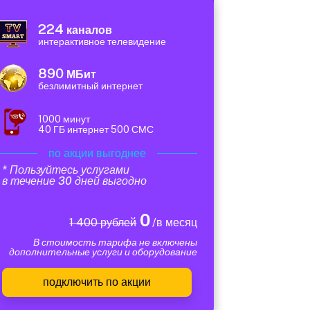
224
каналов
интерактивное телевидение
890
МБит
безлимитный интернет
1000 минут
40 ГБ интернет 500 СМС
по акции выгоднее
* Пользуйтесь услугами
в течение 30 дней выгодно
0
1 400 рублей
/в месяц
В стоимость тарифа не включены
дополнительные услуги и оборудование
подключить по акции