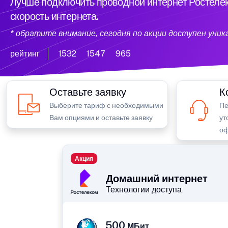
Лучше подключить проводной интернет Ростелек
скорость интернета.
* обратите внимание, сегодня по акции доступен уни
рейтинг
1532
1547
965
Оставьте заявку
К
Выберите тариф с необходимыми
Пе
Вам опциями и оставьте заявку
ут
оф
Акция
Домашний интернет
Технологии доступа
500
МБит