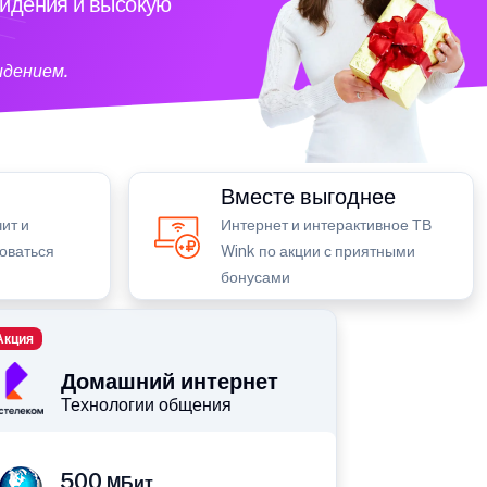
видения и высокую
идением.
Вместе выгоднее
ит и
Интернет и интерактивное ТВ
зоваться
Wink по акции с приятными
бонусами
Акция
Домашний интернет
Технологии общения
500
МБит