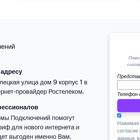
чений
Помо
согла
 адресу
Представ
лецкая улица дом 9 корпус 1 в
рнет-провайдер Ростелеком.
Телефон 
фессионалов
емы Подключений помогут
Нажимая 
иф для нового интернета и
согласие
дет выгоден именно Вам.
данных, 