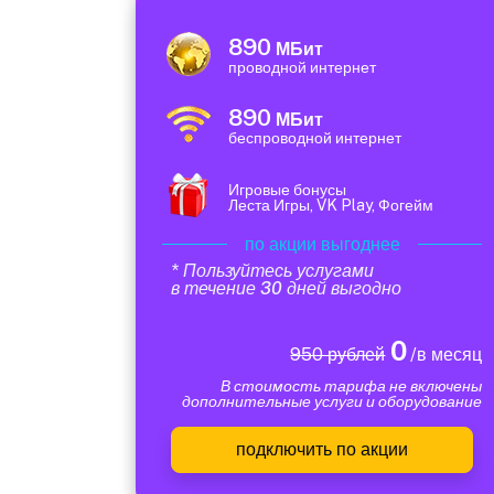
890
МБит
проводной интернет
890
МБит
беспроводной интернет
Игровые бонусы
Леста Игры, VK Play, Фогейм
по акции выгоднее
* Пользуйтесь услугами
в течение 30 дней выгодно
0
950 рублей
/в месяц
В стоимость тарифа не включены
дополнительные услуги и оборудование
подключить по акции