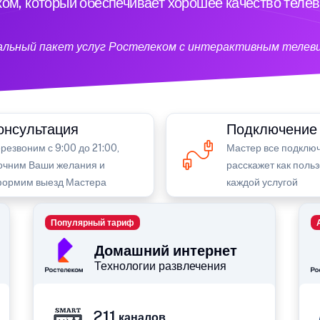
ом, который обеспечивает хорошее качество теле
кальный пакет услуг Ростелеком с интерактивным телев
онсультация
Подключение
резвоним с 9:00 до 21:00,
Мастер все подключ
очним Ваши желания и
расскажет как поль
ормим выезд Мастера
каждой услугой
Популярный тариф
Домашний интернет
Технологии развлечения
211
каналов