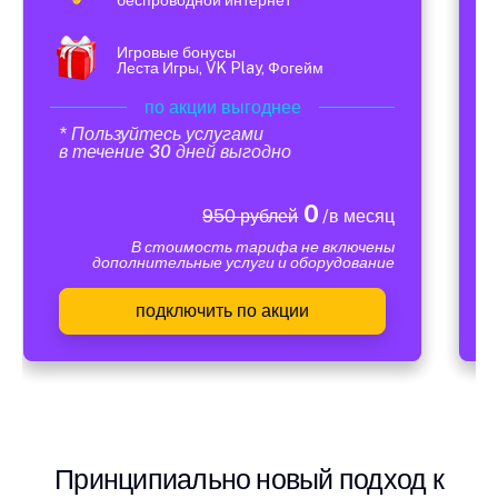
Игровые бонусы
Леста Игры, VK Play, Фогейм
по акции выгоднее
* Пользуйтесь услугами
в течение 30 дней выгодно
0
950 рублей
/в месяц
В стоимость тарифа не включены
дополнительные услуги и оборудование
подключить по акции
Принципиально новый подход к