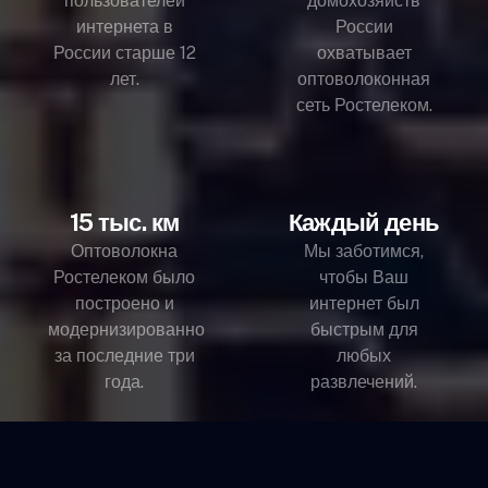
пользователей
домохозяйств
интернета в
России
России старше 12
охватывает
лет.
оптоволоконная
сеть Ростелеком.
15 тыс. км
Каждый день
Оптоволокна
Мы заботимся,
Ростелеком было
чтобы Ваш
построено и
интернет был
модернизированно
быстрым для
за последние три
любых
года.
развлечений.