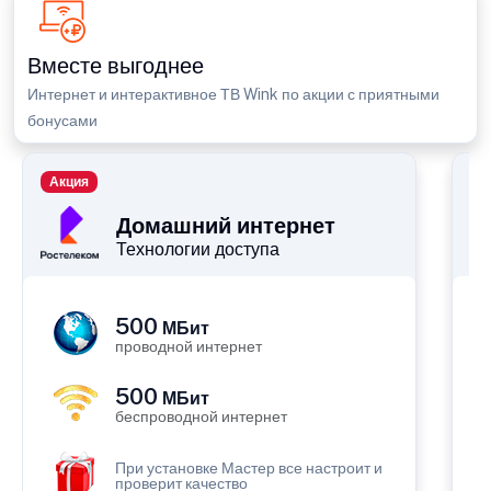
Вместе выгоднее
Интернет и интерактивное ТВ Wink по акции с приятными
бонусами
Акция
П
Домашний интернет
Технологии доступа
500
МБит
проводной интернет
500
МБит
беспроводной интернет
При установке Мастер все настроит и
проверит качество