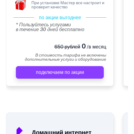
При установке Мастер все настроит и
проверит качество
по акции выгоднее
* Пользуйтесь услугами
в течение 30 дней бесплатно
0
650 рублей
/в месяц
В стоимость тарифа не включены
дополнительные услуги и оборудование
подключаем по акции
А
Домашний интернет