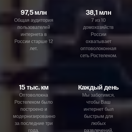
97,5 млн
38,1 млн
Общая аудитория
7 из 10
пользователей
домохозяйств
интернета в
России
России старше 12
охватывает
лет.
оптоволоконная
сеть Ростелеком.
15 тыс. км
Каждый день
Оптоволокна
Мы заботимся,
Ростелеком было
чтобы Ваш
построено и
интернет был
модернизированно
быстрым для
за последние три
любых
года.
развлечений.