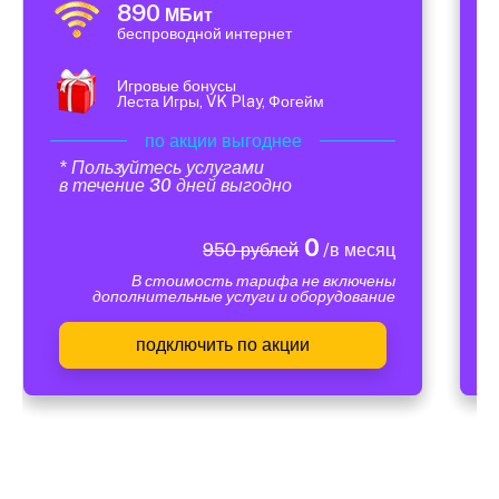
890
МБит
беспроводной интернет
Игровые бонусы
Леста Игры, VK Play, Фогейм
по акции выгоднее
* Пользуйтесь услугами
в течение 30 дней выгодно
0
950 рублей
/в месяц
В стоимость тарифа не включены
дополнительные услуги и оборудование
подключить по акции