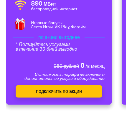
890
МБит
беспроводной интернет
Игровые бонусы
Леста Игры, VK Play, Фогейм
по акции выгоднее
* Пользуйтесь услугами
в течение 30 дней выгодно
0
950 рублей
/в месяц
В стоимость тарифа не включены
дополнительные услуги и оборудование
подключить по акции