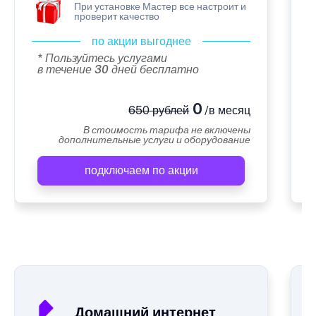
При установке Мастер все настроит и
проверит качество
по акции выгоднее
* Пользуйтесь услугами
в течение 30 дней бесплатно
0
650 рублей
/в месяц
В стоимость тарифа не включены
дополнительные услуги и оборудование
подключаем по акции
А
Домашний интернет