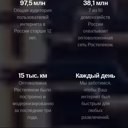
97,5 млн
38,1 млн
Общая аудитория
7 из 10
пользователей
домохозяйств
интернета в
России
России старше 12
охватывает
лет.
оптоволоконная
сеть Ростелеком.
15 тыс. км
Каждый день
Оптоволокна
Мы заботимся,
Ростелеком было
чтобы Ваш
построено и
интернет был
модернизированно
быстрым для
за последние три
любых
года.
развлечений.