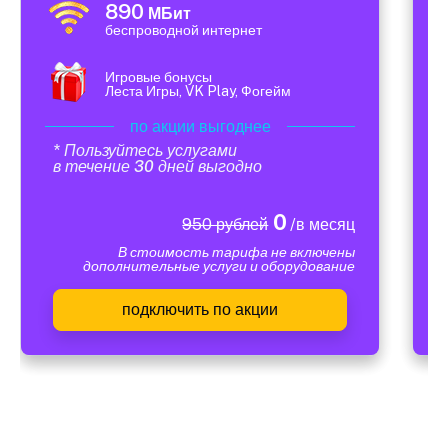
890
МБит
беспроводной интернет
Игровые бонусы
Леста Игры, VK Play, Фогейм
по акции выгоднее
* Пользуйтесь услугами
в течение 30 дней выгодно
0
950 рублей
/в месяц
В стоимость тарифа не включены
дополнительные услуги и оборудование
подключить по акции