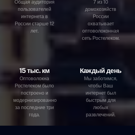
Общая аудитория
7 из 10
пользователей
домохозяйств
интернета в
России
России старше 12
охватывает
лет.
оптоволоконная
сеть Ростелеком.
15 тыс. км
Каждый день
Оптоволокна
Мы заботимся,
Ростелеком было
чтобы Ваш
построено и
интернет был
модернизированно
быстрым для
за последние три
любых
года.
развлечений.