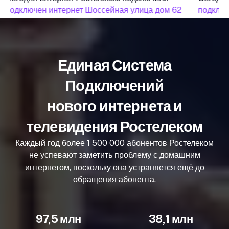
подключен интернет Шоссейная улица дом 62
подключ
Единая Система
Подключений
нового интернета и
телевидения Ростелеком
Каждый год более 1 500 000 абонентов Ростелеком
не успевают заметить проблему с домашним
интернетом, поскольку она устраняется ещё до
обращения абонента.
97,5 млн
38,1 млн