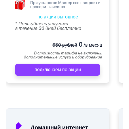
При установке Мастер все настроит и
проверит качество
по акции выгоднее
* Пользуйтесь услугами
в течение 30 дней бесплатно
0
650 рублей
/в месяц
В стоимость тарифа не включены
дополнительные услуги и оборудование
подключаем по акции
А
Домашний интернет