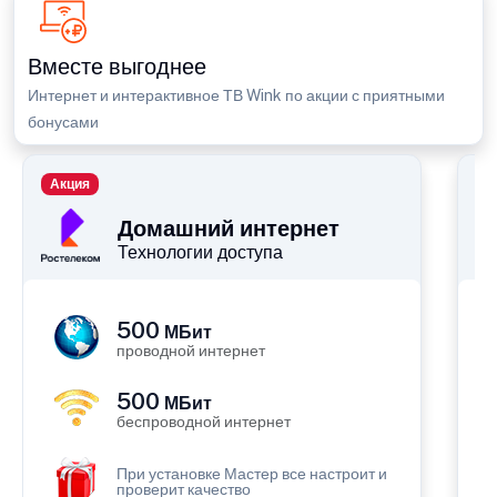
Вместе выгоднее
Интернет и интерактивное ТВ Wink по акции с приятными
бонусами
Акция
П
Домашний интернет
Технологии доступа
500
МБит
проводной интернет
500
МБит
беспроводной интернет
При установке Мастер все настроит и
проверит качество