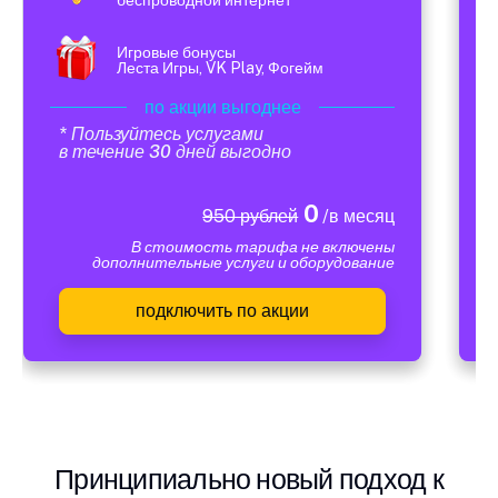
Игровые бонусы
Леста Игры, VK Play, Фогейм
по акции выгоднее
* Пользуйтесь услугами
в течение 30 дней выгодно
0
950 рублей
/в месяц
В стоимость тарифа не включены
дополнительные услуги и оборудование
подключить по акции
Принципиально новый подход к