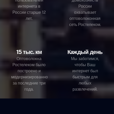
пользователей
домохозяйств
интернета в
России
России старше 12
охватывает
лет.
оптоволоконная
сеть Ростелеком.
15 тыс. км
Каждый день
Оптоволокна
Мы заботимся,
Ростелеком было
чтобы Ваш
построено и
интернет был
модернизированно
быстрым для
за последние три
любых
года.
развлечений.