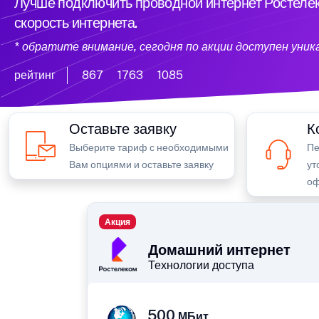
Лучше подключить проводной интернет Ростелек
скорость интернета.
* обратите внимание, сегодня по акции доступен уни
рейтинг
867
1763
1085
Оставьте заявку
К
Выберите тариф с необходимыми
Пе
Вам опциями и оставьте заявку
ут
оф
Акция
Домашний интернет
Технологии доступа
500
МБит