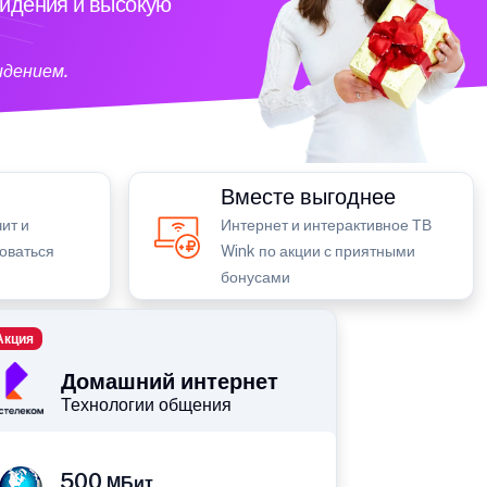
видения и высокую
идением.
Вместе выгоднее
ит и
Интернет и интерактивное ТВ
зоваться
Wink по акции с приятными
бонусами
Акция
Домашний интернет
Технологии общения
500
МБит