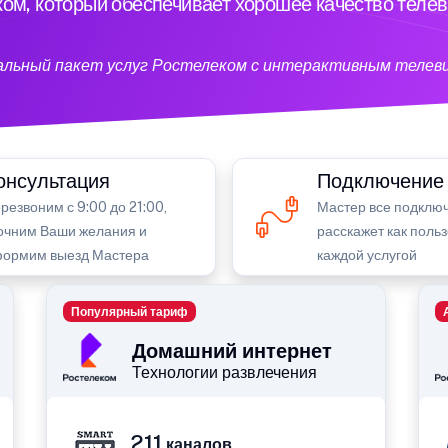
ом, который обеспечивает хорошее качество теле
кальный пакет услуг Ростелеком с интерактивным телев
онсультация
Подключение
резвоним с 9:00 до 21:00,
Мастер все подключ
очним Ваши желания и
расскажет как поль
ормим выезд Мастера
каждой услугой
Популярный тариф
Домашний интернет
Технологии развлечения
211
каналов