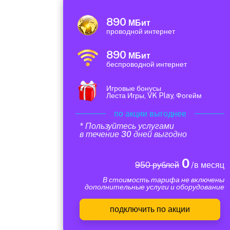
890
МБит
проводной интернет
890
МБит
беспроводной интернет
Игровые бонусы
Леста Игры, VK Play, Фогейм
по акции выгоднее
* Пользуйтесь услугами
в течение 30 дней выгодно
0
950 рублей
/в месяц
В стоимость тарифа не включены
дополнительные услуги и оборудование
подключить по акции