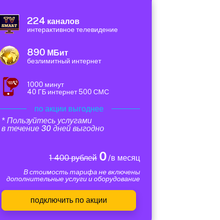
224
каналов
интерактивное телевидение
890
МБит
безлимитный интернет
1000 минут
40 ГБ интернет 500 СМС
по акции выгоднее
* Пользуйтесь услугами
в течение 30 дней выгодно
0
1 400 рублей
/в месяц
В стоимость тарифа не включены
дополнительные услуги и оборудование
подключить по акции