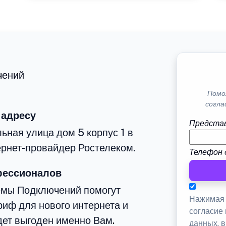
чений
Помо
согла
 адресу
Представ
ьная улица дом 5 корпус 1 в
рнет-провайдер Ростелеком.
Телефон 
фессионалов
емы Подключений помогут
Нажимая 
иф для нового интернета и
согласие
дет выгоден именно Вам.
данных, 