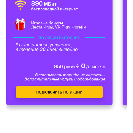
890
МБит
беспроводной интернет
Игровые бонусы
Леста Игры, VK Play, Фогейм
по акции выгоднее
* Пользуйтесь услугами
в течение 30 дней выгодно
0
950 рублей
/в месяц
В стоимость тарифа не включены
дополнительные услуги и оборудование
подключить по акции