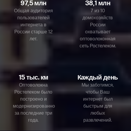
97,5 млн
38,1 млн
Общая аудитория
7 из 10
пользователей
домохозяйств
интернета в
России
России старше 12
охватывает
лет.
оптоволоконная
сеть Ростелеком.
15 тыс. км
Каждый день
Оптоволокна
Мы заботимся,
Ростелеком было
чтобы Ваш
построено и
интернет был
модернизированно
быстрым для
за последние три
любых
года.
развлечений.