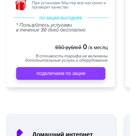
При установке Мастер все настроит и
проверит качество
по акции выгоднее
* Пользуйтесь услугами
в течение 30 дней бесплатно
0
650 рублей
/в месяц
В стоимость тарифа не включены
дополнительные услуги и оборудование
подключаем по акции
А
Домашний интернет