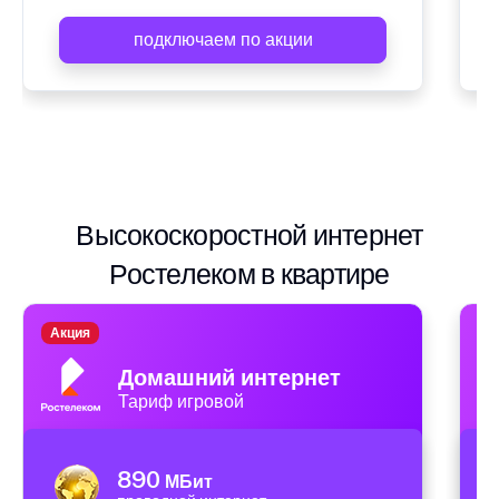
подключаем по акции
Высокоскоростной интернет
Ростелеком в квартире
Акция
А
Домашний интернет
Тариф игровой
890
МБит