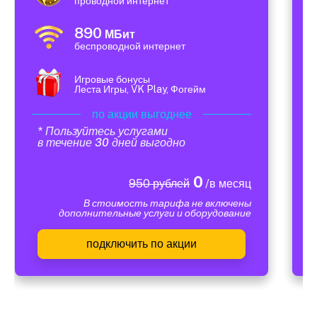
проводной интернет
890
МБит
беспроводной интернет
Игровые бонусы
Леста Игры, VK Play, Фогейм
по акции выгоднее
* Пользуйтесь услугами
в течение 30 дней выгодно
0
950 рублей
/в месяц
В стоимость тарифа не включены
дополнительные услуги и оборудование
подключить по акции