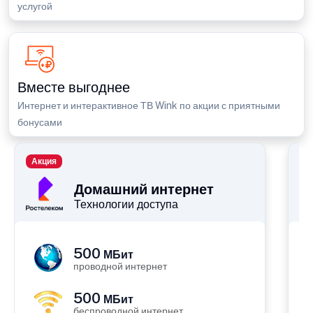
услугой
Вместе выгоднее
Интернет и интерактивное ТВ Wink по акции с приятными
бонусами
Акция
П
Домашний интернет
Технологии доступа
500
МБит
проводной интернет
500
МБит
беспроводной интернет