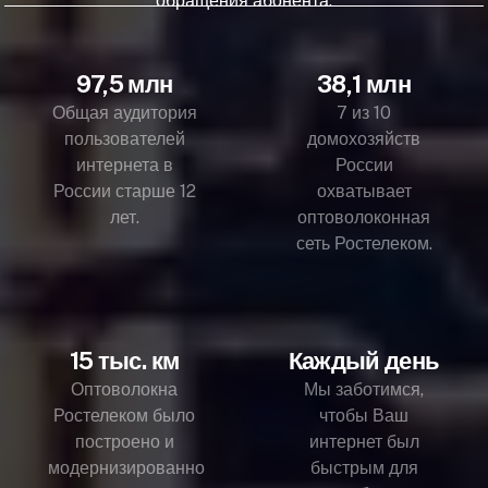
обращения абонента.
97,5 млн
38,1 млн
Общая аудитория
7 из 10
пользователей
домохозяйств
интернета в
России
России старше 12
охватывает
лет.
оптоволоконная
сеть Ростелеком.
15 тыс. км
Каждый день
Оптоволокна
Мы заботимся,
Ростелеком было
чтобы Ваш
построено и
интернет был
модернизированно
быстрым для