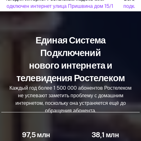
подключен интернет улица Пришвина дом 15/1
подключ
Единая Система
Подключений
нового интернета и
телевидения Ростелеком
Каждый год более 1 500 000 абонентов Ростелеком
не успевают заметить проблему с домашним
интернетом, поскольку она устраняется ещё до
обращения абонента.
97,5 млн
38,1 млн