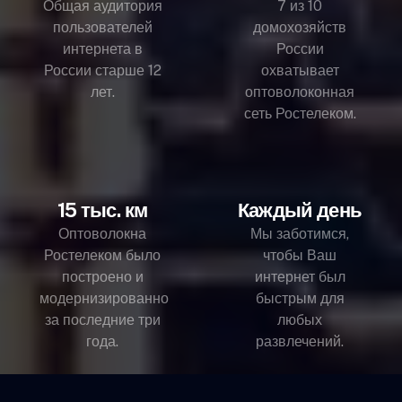
Общая аудитория
7 из 10
пользователей
домохозяйств
интернета в
России
России старше 12
охватывает
лет.
оптоволоконная
сеть Ростелеком.
15 тыс. км
Каждый день
Оптоволокна
Мы заботимся,
Ростелеком было
чтобы Ваш
построено и
интернет был
модернизированно
быстрым для
за последние три
любых
года.
развлечений.