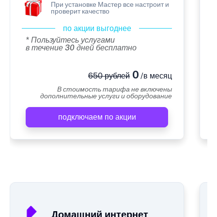
При установке Мастер все настроит и
проверит качество
по акции выгоднее
* Пользуйтесь услугами
в течение 30 дней бесплатно
0
650 рублей
/в месяц
В стоимость тарифа не включены
дополнительные услуги и оборудование
подключаем по акции
А
Домашний интернет