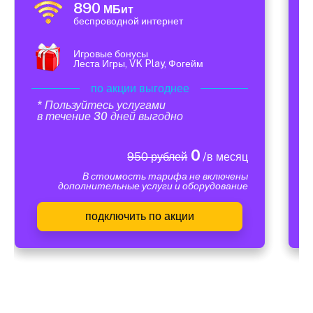
890
МБит
беспроводной интернет
Игровые бонусы
Леста Игры, VK Play, Фогейм
по акции выгоднее
* Пользуйтесь услугами
в течение 30 дней выгодно
0
950 рублей
/в месяц
В стоимость тарифа не включены
дополнительные услуги и оборудование
подключить по акции